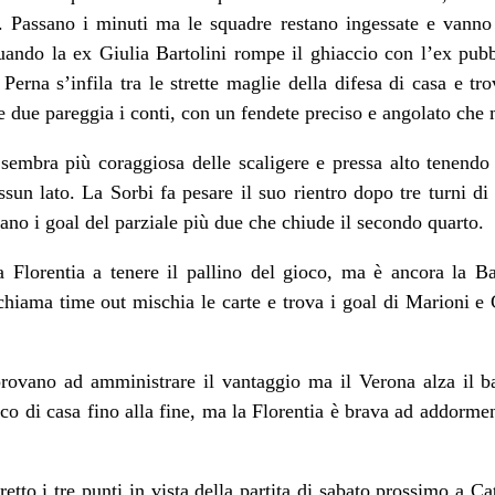
. Passano i minuti ma le squadre restano ingessate e vanno 
ando la ex Giulia Bartolini rompe il ghiaccio con l’ex pubb
rna s’infila tra le strette maglie della difesa di casa e tro
 due pareggia i conti, con un fendete preciso e angolato che 
sembra più coraggiosa delle scaligere e pressa alto tenendo 
un lato. La Sorbi fa pesare il suo rientro dopo tre turni di 
ano i goal del parziale più due che chiude il secondo quarto.
lorentia a tenere il pallino del gioco, ma è ancora la Bar
 chiama time out mischia le carte e trova i goal di Marioni 
provano ad amministrare il vantaggio ma il Verona alza il b
ico di casa fino alla fine, ma la Florentia è brava ad addorm
tretto i tre punti in vista della partita di sabato prossimo a C