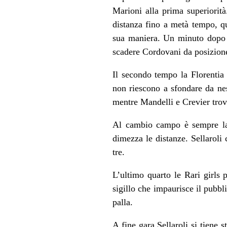
Marioni alla prima superiorità
distanza fino a metà tempo, qu
sua maniera. Un minuto dopo Pe
scadere Cordovani da posizione
Il secondo tempo la Florentia 
non riescono a sfondare da ness
mentre Mandelli e Crevier trov
Al cambio campo è sempre la F
dimezza le distanze. Sellaroli
tre.
L’ultimo quarto le Rari girls 
sigillo che impaurisce il pubbl
palla.
A fine gara Sellaroli si tiene s