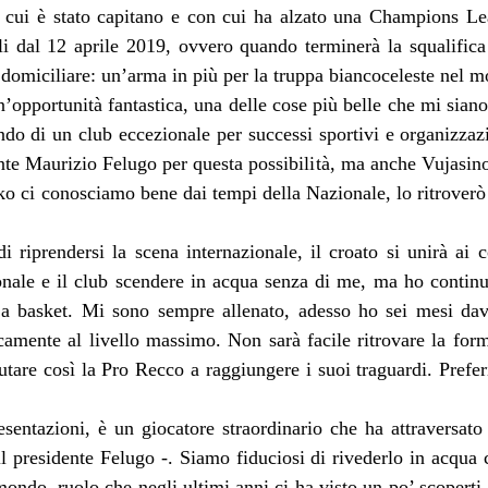
di cui è stato capitano e con cui ha alzato una Champions Le
iali dal 12 aprile 2019, ovvero quando terminerà la squalifi
 domiciliare: un’arma in più per la truppa biancoceleste nel 
’opportunità fantastica, una delle cose più belle che mi siano 
o di un club eccezionale per successi sportivi e organizzaz
nte Maurizio Felugo per questa possibilità, ma anche Vujasin
ko ci conosciamo bene dai tempi della Nazionale, lo ritroverò
i riprendersi la scena internazionale, il croato si unirà ai
onale e il club scendere in acqua senza di me, ma ho continu
o a basket. Mi sono sempre allenato, adesso ho sei mesi da
amente al livello massimo. Non sarà facile ritrovare la form
iutare così la Pro Recco a raggiungere i suoi traguardi. Prefer
entazioni, è un giocatore straordinario che ha attraversat
 presidente Felugo -. Siamo fiduciosi di rivederlo in acqua
mondo, ruolo che negli ultimi anni ci ha visto un po’ scopert