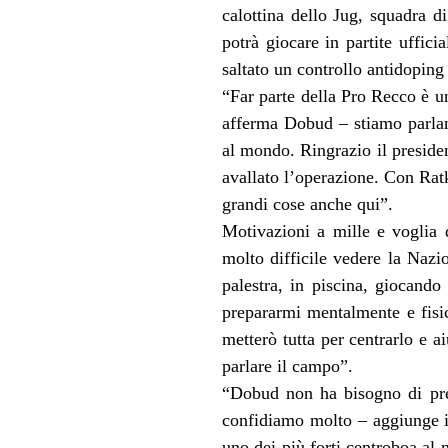
calottina dello Jug, squadra 
potrà giocare in partite uffic
saltato un controllo antidoping
“Far parte della Pro Recco è un
afferma Dobud – stiamo parland
al mondo. Ringrazio il preside
avallato l’operazione. Con Rat
grandi cose anche qui”.
Motivazioni a mille e voglia d
molto difficile vedere la Nazi
palestra, in piscina, giocand
prepararmi mentalmente e fisic
metterò tutta per centrarlo e a
parlare il campo”.
“Dobud non ha bisogno di pres
confidiamo molto – aggiunge il
uno dei più forti centroboa al 