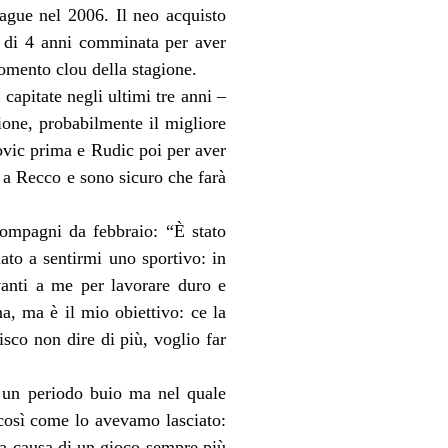
ague nel 2006. Il neo acquisto
ca di 4 anni comminata per aver
momento clou della stagione.
capitate negli ultimi tre anni –
ione, probabilmente il migliore
ovic prima e Rudic poi per aver
 a Recco e sono sicuro che farà
 compagni da febbraio: “È stato
ato a sentirmi uno sportivo: in
vanti a me per lavorare duro e
a, ma è il mio obiettivo: ce la
isco non dire di più, voglio far
o un periodo buio ma nel quale
 così come lo avevamo lasciato:
i a causa di un gioco sempre più