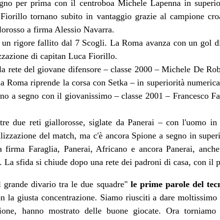
no per prima con il centroboa Michele Lapenna in superiori
 Fiorillo tornano subito in vantaggio grazie al campione cr
llorosso a firma Alessio Navarra.
n un rigore fallito dal 7 Scogli. La Roma avanza con un gol di
zzazione di capitan Luca Fiorillo.
 la rete del giovane difensore – classe 2000 – Michele De Robe
la Roma riprende la corsa con Setka – in superiorità numerica
nano a segno con il giovanissimo – classe 2001 – Francesco Fara
tre due reti giallorosse, siglate da Panerai – con l'uomo i
realizzazione del match, ma c'è ancora Spione a segno in super
 a firma Faraglia, Panerai, Africano e ancora Panerai, anc
h. La sfida si chiude dopo una rete dei padroni di casa, con il 
il grande divario tra le due squadre"
le prime parole del tec
on la giusta concentrazione. Siamo riusciti a dare moltissimo
azione, hanno mostrato delle buone giocate. Ora torniamo 