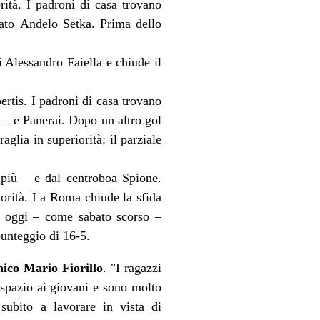
tà. I padroni di casa trovano
oato Andelo Setka. Prima dello
 Alessandro Faiella e chiude il
rtis. I padroni di casa trovano
 – e Panerai. Dopo un altro gol
glia in superiorità: il parziale
n più – e dal centroboa Spione.
iorità. La Roma chiude la sfida
he oggi – come sabato scorso –
punteggio di 16-5.
nico Mario Fiorillo
. "I ragazzi
 spazio ai giovani e sono molto
subito a lavorare in vista di