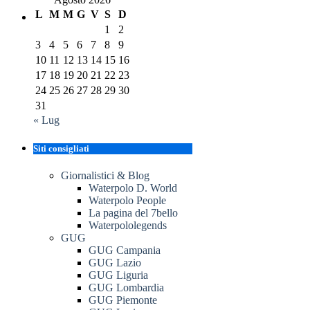
L
M
M
G
V
S
D
1
2
3
4
5
6
7
8
9
10
11
12
13
14
15
16
17
18
19
20
21
22
23
24
25
26
27
28
29
30
31
« Lug
Siti consigliati
Giornalistici & Blog
Waterpolo D. World
Waterpolo People
La pagina del 7bello
Waterpololegends
GUG
GUG Campania
GUG Lazio
GUG Liguria
GUG Lombardia
GUG Piemonte