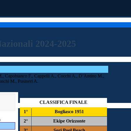
Nazionali 2024-2025
M., Capobianco F., Cappelli A., Cocchi A., D’Antino M.,
onchi M., Pusineri A.
CLASSIFICA FINALE
1°
Bogliasco 1951
2°
Ekipe Orizzonte
3°
Sori Pool Beach