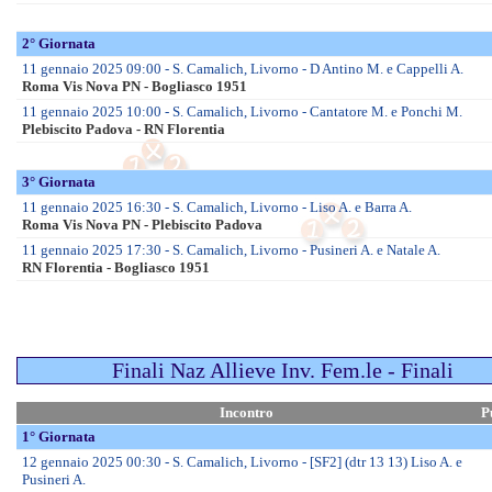
Rag Fem – F.val
Esord. M/F – F.val
Enti Promozione Sp.
CSEN
UISP
Tornei
Trof. Reg.ni 2026 Fem
Trof. Reg.ni 2026 Mas
XII Eurochocolate Perugia
Internazionali
Europei Mas.li 2026
Europei Fem.li 2026
Mondiali Mas.li 2025
Mondiali Fem.li 2025
Prossime Partite
Senior
Fasi Finali Giovanili
Giovanili
Enti Prom. Sportiva
Regioni
Abruzzo
Campania
Emilia Romagna