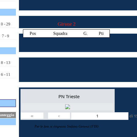
Girone 2
PN Trieste
«
‹
di
1
Per le foto si ringrazia Stefano Geronzi (FIN)