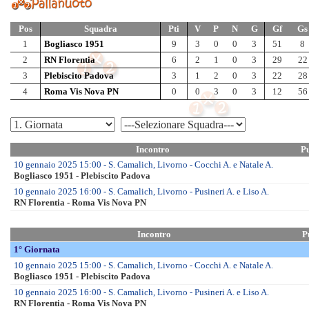
Juniores
Jun Fem – SF
Jun Fem – F.li
Jun A Mas – SF
Jun A Mas – F.li
Jun B Mas – SF
Jun B Mas – F.li
Allievi
All Fem – SF
All Fem – F.li
All A-B Mas – OF
All A Mas – QF
All A Mas – SF
All A Mas – F.li
All B Mas – QF
All B Mas – SF
All B Mas – F.li
All C Mas – SF
All C Mas – F.li
Ragazzi
Rag Mas – F.val
______________________