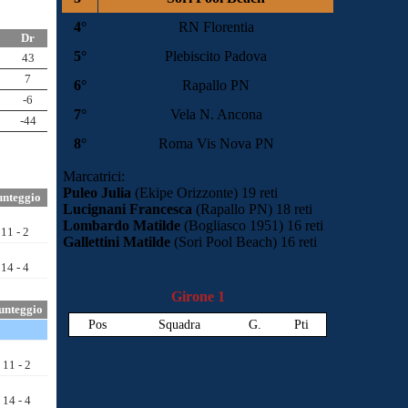
4°
RN Florentia
5°
Plebiscito Padova
6°
Rapallo PN
7°
Vela N. Ancona
8°
Roma Vis Nova PN
Marcatrici:
Puleo Julia
(Ekipe Orizzonte) 19 reti
Lucignani Francesca
(Rapallo PN) 18 reti
Lombardo Matilde
(Bogliasco 1951) 16 reti
Gallettini Matilde
(Sori Pool Beach) 16 reti
Girone 1