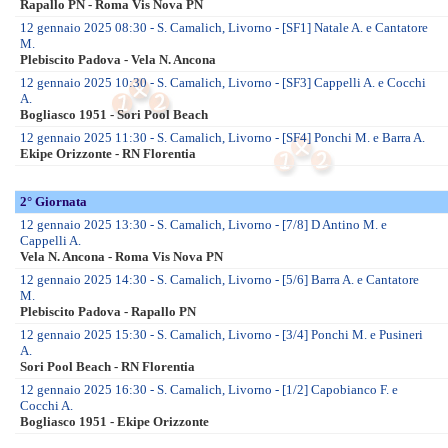
Lazio
Liguria
Lombardia
Marche
Piemonte
Puglia
Sicilia
Toscana
Veneto
RSS Feed
Facebook
Twitter