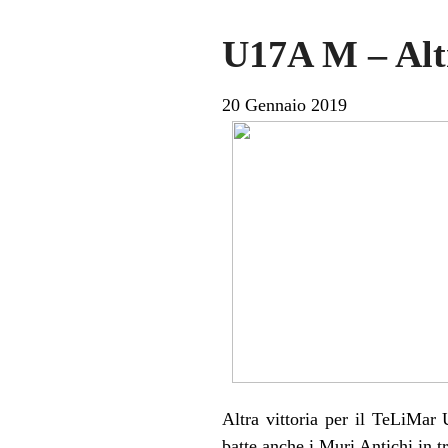
U17A M – Altr
20 Gennaio 2019
Altra vittoria per il TeLiMar
batte anche i Muri Antichi in t