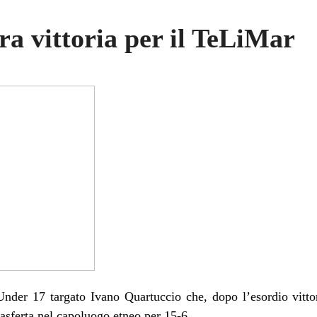
a vittoria per il TeLiMar
 Under 17 targato Ivano Quartuccio che, dopo l’esordio vitto
rasferta nel capoluogo etneo per 15-6.