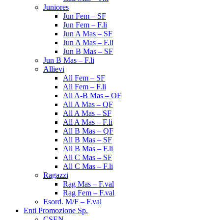
Juniores
Jun Fem – SF
Jun Fem – F.li
Jun A Mas – SF
Jun A Mas – F.li
Jun B Mas – SF
Jun B Mas – F.li
Allievi
All Fem – SF
All Fem – F.li
All A-B Mas – OF
All A Mas – QF
All A Mas – SF
All A Mas – F.li
All B Mas – QF
All B Mas – SF
All B Mas – F.li
All C Mas – SF
All C Mas – F.li
Ragazzi
Rag Mas – F.val
Rag Fem – F.val
Esord. M/F – F.val
Enti Promozione Sp.
CSEN