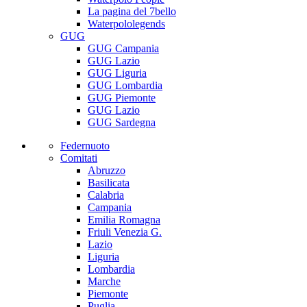
La pagina del 7bello
Waterpololegends
GUG
GUG Campania
GUG Lazio
GUG Liguria
GUG Lombardia
GUG Piemonte
GUG Lazio
GUG Sardegna
Federnuoto
Comitati
Abruzzo
Basilicata
Calabria
Campania
Emilia Romagna
Friuli Venezia G.
Lazio
Liguria
Lombardia
Marche
Piemonte
Puglia