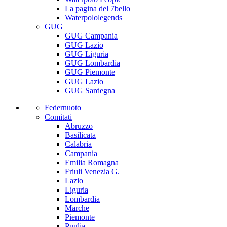
La pagina del 7bello
Waterpololegends
GUG
GUG Campania
GUG Lazio
GUG Liguria
GUG Lombardia
GUG Piemonte
GUG Lazio
GUG Sardegna
Federnuoto
Comitati
Abruzzo
Basilicata
Calabria
Campania
Emilia Romagna
Friuli Venezia G.
Lazio
Liguria
Lombardia
Marche
Piemonte
Puglia