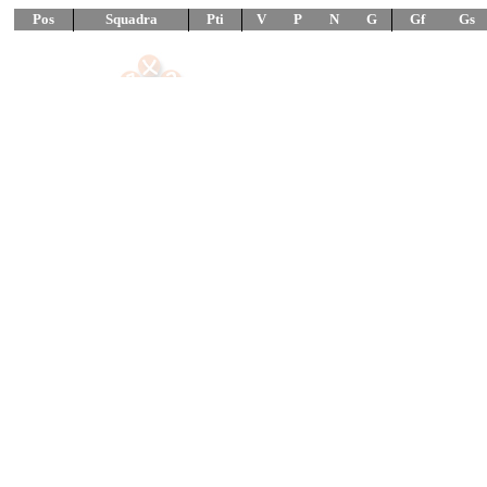
Juniores
Jun Fem – SF
Jun Fem – F.li
Jun A Mas – SF
Jun A Mas – F.li
Jun B Mas – SF
Jun B Mas – F.li
Allievi
All Fem – SF
All Fem – F.li
All A-B Mas – OF
All A Mas – QF
All A Mas – SF
All A Mas – F.li
All B Mas – QF
All B Mas – SF
All B Mas – F.li
All C Mas – SF
All C Mas – F.li
Ragazzi
Rag Mas – F.val
______________________
Rag Fem – F.val
Esord. M/F – F.val
Enti Promozione Sp.