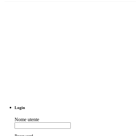
Puglia
Sicilia
Toscana
Veneto
RSS Feed
Facebook
Twitter
Login
Nome utente