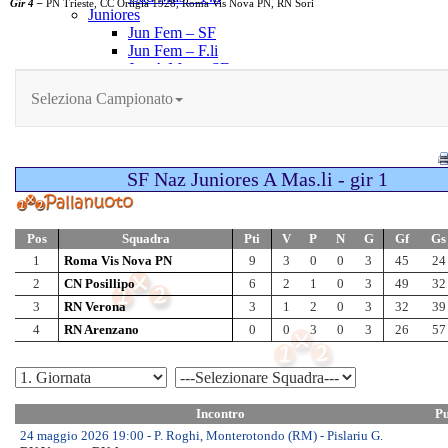
Gir 4 –
PN Trieste, CC Ortigia 1928, Roma Vis Nova PN, RN Sori
Juniores
Jun Fem – SF
Jun Fem – F.li
Jun A Mas – SF
Jun A Mas – F.li
Jun B Mas – SF
Jun B Mas – F.li
Allievi
All Fem – SF
All Fem – F.li
All A-B Mas – OF
All A Mas – QF
All A Mas – SF
All A Mas – F.li
All B Mas – QF
All B Mas – SF
All B Mas – F.li
All C Mas – SF
All C Mas – F.li
Ragazzi
Rag Mas – F.val
Rag Fem – F.val
Esord. M/F – F.val
Enti Promozione Sp.
CSEN