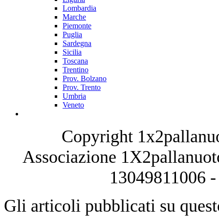
Lombardia
Marche
Piemonte
Puglia
Sardegna
Sicilia
Toscana
Trentino
Prov. Bolzano
Prov. Trento
Umbria
Veneto
Copyright 1x2pallanuo
Associazione 1X2pallanuoto
13049811006 - 
Gli articoli pubblicati su quest