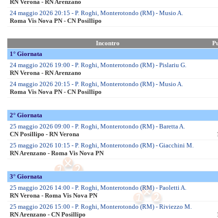
UISP
Tornei
Trof. Reg.ni 2026 Fem
Trof. Reg.ni 2026 Mas
XII Eurochocolate Perugia
Internazionali
Europei Mas.li 2026
Europei Fem.li 2026
Mondiali Mas.li 2025
Mondiali Fem.li 2025
Prossime Partite
Senior
Fasi Finali Giovanili
Giovanili
Enti Prom. Sportiva
Regioni
Abruzzo
Campania
Emilia Romagna
Lazio
Liguria
Lombardia
Marche
Piemonte