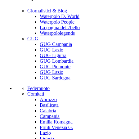
Giornalistici & Blog
Waterpolo D. World
Waterpolo People
La pagina del 7bello
Waterpololegends
GUG
GUG Campania
GUG Lazio
GUG Liguria
GUG Lombardia
GUG Piemonte
GUG Lazio
GUG Sardegna
Federnuoto
Comitati
Abruzzo
Basilicata
Calabria
Campania
Emilia Romagna
Friuli Venezia G.
Lazio
Liguria