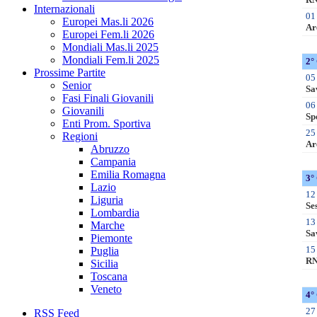
Internazionali
Europei Mas.li 2026
Europei Fem.li 2026
Mondiali Mas.li 2025
Mondiali Fem.li 2025
Prossime Partite
Senior
Fasi Finali Giovanili
Giovanili
Enti Prom. Sportiva
Regioni
Abruzzo
Campania
Emilia Romagna
Lazio
Liguria
Lombardia
Marche
Piemonte
Puglia
Sicilia
Toscana
Veneto
RSS Feed