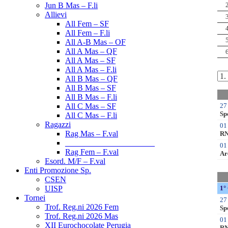
Jun B Mas – F.li
Allievi
All Fem – SF
All Fem – F.li
All A-B Mas – OF
All A Mas – QF
All A Mas – SF
All A Mas – F.li
All B Mas – QF
All B Mas – SF
All B Mas – F.li
All C Mas – SF
All C Mas – F.li
Ragazzi
Rag Mas – F.val
______________________
Rag Fem – F.val
Esord. M/F – F.val
Enti Promozione Sp.
CSEN
UISP
Tornei
Trof. Reg.ni 2026 Fem
Trof. Reg.ni 2026 Mas
XII Eurochocolate Perugia