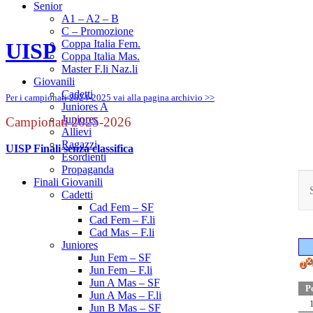
Senior
A1 – A2 – B
C – Promozione
Coppa Italia Fem.
UISP
Coppa Italia Mas.
Master F.li Naz.li
Giovanili
Cadetti
Per i campionati 2024-2025 vai alla pagina archivio >>
Juniores A
Juniores
Campionati 2025-2026
Allievi
Ragazzi
UISP Finali senza classifica
Esordienti
Propaganda
Finali Giovanili
Cadetti
Cad Fem – SF
Cad Fem – F.li
Cad Mas – F.li
Juniores
Jun Fem – SF
Jun Fem – F.li
Jun A Mas – SF
Jun A Mas – F.li
Jun B Mas – SF