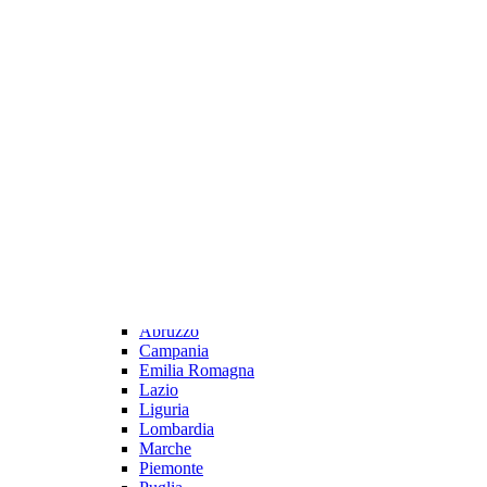
UISP
Tornei
Trof. Reg.ni 2026 Fem
Trof. Reg.ni 2026 Mas
XII Eurochocolate Perugia
Internazionali
Europei Mas.li 2026
Europei Fem.li 2026
Mondiali Mas.li 2025
Mondiali Fem.li 2025
Prossime Partite
Senior
Fasi Finali Giovanili
Giovanili
Enti Prom. Sportiva
Regioni
Abruzzo
Campania
Emilia Romagna
Lazio
Liguria
Lombardia
Marche
Piemonte