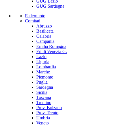
GUG Lazio
GUG Sardegna
Federnuoto
Comitati
Abruzzo
Basilicata
Calabria
Campania
Emilia Romagna
Friuli Venezia G.
Lazio
Liguria
Lombardia
Marche
Piemonte
Puglia
Sardegna
Sicilia
Toscana
Trentino
Prov. Bolzano
Prov. Trento
Umbria
Veneto