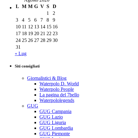
L
M
M
G
V
S
D
1
2
3
4
5
6
7
8
9
10
11
12
13
14
15
16
17
18
19
20
21
22
23
24
25
26
27
28
29
30
31
« Lug
Siti consigliati
Giornalistici & Blog
Waterpolo D. World
Waterpolo People
La pagina del 7bello
Waterpololegends
GUG
GUG Campania
GUG Lazio
GUG Liguria
GUG Lombardia
GUG Piemonte