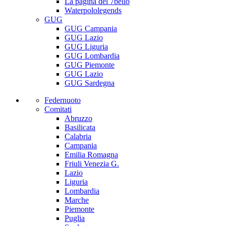
La pagina del 7bello
Waterpololegends
GUG
GUG Campania
GUG Lazio
GUG Liguria
GUG Lombardia
GUG Piemonte
GUG Lazio
GUG Sardegna
Federnuoto
Comitati
Abruzzo
Basilicata
Calabria
Campania
Emilia Romagna
Friuli Venezia G.
Lazio
Liguria
Lombardia
Marche
Piemonte
Puglia