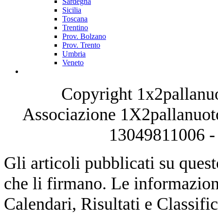
Sardegna
Sicilia
Toscana
Trentino
Prov. Bolzano
Prov. Trento
Umbria
Veneto
Copyright 1x2pallanuo
Associazione 1X2pallanuoto
13049811006 - 
Gli articoli pubblicati su quest
che li firmano. Le informazioni
Calendari, Risultati e Classifi