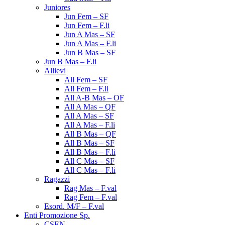
Juniores
Jun Fem – SF
Jun Fem – F.li
Jun A Mas – SF
Jun A Mas – F.li
Jun B Mas – SF
Jun B Mas – F.li
Allievi
All Fem – SF
All Fem – F.li
All A-B Mas – OF
All A Mas – QF
All A Mas – SF
All A Mas – F.li
All B Mas – QF
All B Mas – SF
All B Mas – F.li
All C Mas – SF
All C Mas – F.li
Ragazzi
Rag Mas – F.val
Rag Fem – F.val
Esord. M/F – F.val
Enti Promozione Sp.
CSEN