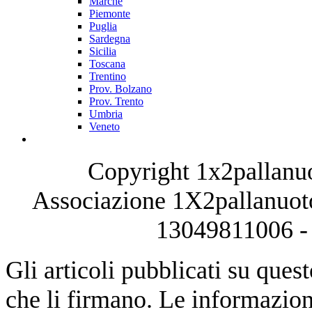
Marche
Piemonte
Puglia
Sardegna
Sicilia
Toscana
Trentino
Prov. Bolzano
Prov. Trento
Umbria
Veneto
Copyright 1x2pallanuo
Associazione 1X2pallanuoto
13049811006 - 
Gli articoli pubblicati su quest
che li firmano. Le informazioni