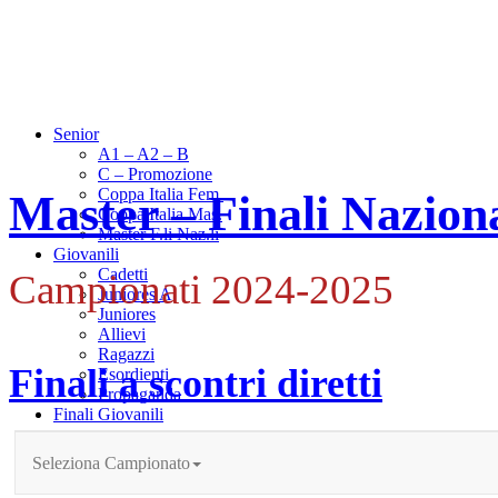
Senior
A1 – A2 – B
C – Promozione
Coppa Italia Fem.
Master – Finali Naziona
Coppa Italia Mas.
Master F.li Naz.li
Giovanili
Cadetti
Campionati 2024-2025
Juniores A
Juniores
Allievi
Ragazzi
Finali a scontri diretti
Esordienti
Propaganda
Finali Giovanili
Cadetti
Cad Fem – SF
Cad Fem – F.li
Cad Mas – F.li