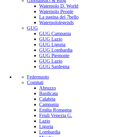
Giornalistici & Blog
Waterpolo D. World
Waterpolo People
La pagina del 7bello
Waterpololegends
GUG
GUG Campania
GUG Lazio
GUG Liguria
GUG Lombardia
GUG Piemonte
GUG Lazio
GUG Sardegna
Federnuoto
Comitati
Abruzzo
Basilicata
Calabria
Campania
Emilia Romagna
Friuli Venezia G.
Lazio
Liguria
Lombardia