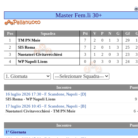
Juniores
Jun Fem – SF
Jun Fem – F.li
Jun A Mas – SF
Jun A Mas – F.li
Jun B Mas – SF
Jun B Mas – F.li
Allievi
All Fem – SF
All Fem – F.li
All A-B Mas – OF
All A Mas – QF
All A Mas – SF
All A Mas – F.li
All B Mas – QF
All B Mas – SF
All B Mas – F.li
All C Mas – SF
All C Mas – F.li
Ragazzi
Rag Mas – F.val
______________________
Rag Fem – F.val
Esord. M/F – F.val
Enti Promozione Sp.