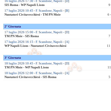
CSEN
UISP
Tornei
Trof. Reg.ni 2026 Fem
Trof. Reg.ni 2026 Mas
XII Eurochocolate Perugia
Internazionali
Europei Mas.li 2026
Europei Fem.li 2026
Mondiali Mas.li 2025
Mondiali Fem.li 2025
Prossime Partite
Senior
Fasi Finali Giovanili
Giovanili
Enti Prom. Sportiva
Regioni
Abruzzo
Campania
Emilia Romagna
Lazio
Liguria
Lombardia
Marche