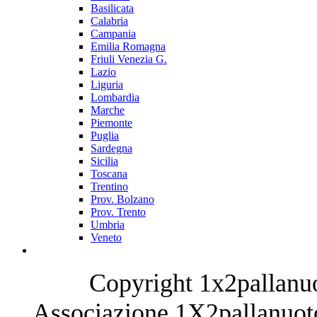
Basilicata
Calabria
Campania
Emilia Romagna
Friuli Venezia G.
Lazio
Liguria
Lombardia
Marche
Piemonte
Puglia
Sardegna
Sicilia
Toscana
Trentino
Prov. Bolzano
Prov. Trento
Umbria
Veneto
Copyright 1x2pallanuo
Associazione 1X2pallanuoto