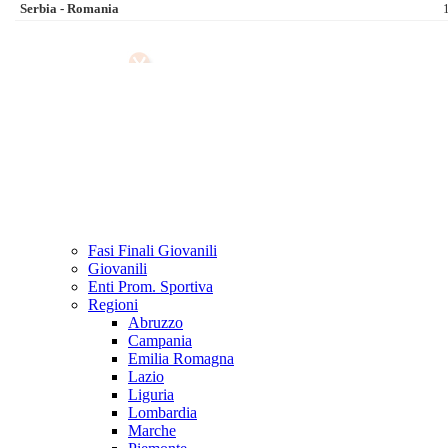
CSEN
UISP
Tornei
Trof. Reg.ni 2026 Fem
Trof. Reg.ni 2026 Mas
XII Eurochocolate Perugia
Internazionali
Europei Mas.li 2026
Europei Fem.li 2026
Mondiali Mas.li 2025
Mondiali Fem.li 2025
Prossime Partite
Senior
Fasi Finali Giovanili
Giovanili
Enti Prom. Sportiva
Regioni
Abruzzo
Campania
Emilia Romagna
Lazio
Liguria
Lombardia
Marche