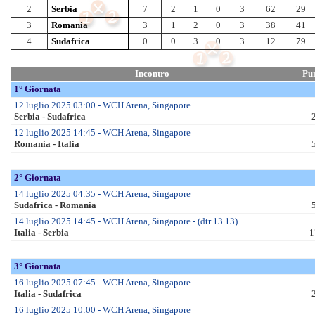
Juniores
Jun Fem – SF
Jun Fem – F.li
Jun A Mas – SF
Jun A Mas – F.li
Jun B Mas – SF
Jun B Mas – F.li
Allievi
All Fem – SF
All Fem – F.li
All A-B Mas – OF
All A Mas – QF
All A Mas – SF
All A Mas – F.li
All B Mas – QF
All B Mas – SF
All B Mas – F.li
All C Mas – SF
All C Mas – F.li
Ragazzi
Rag Mas – F.val
______________________
Rag Fem – F.val
Esord. M/F – F.val
Enti Promozione Sp.