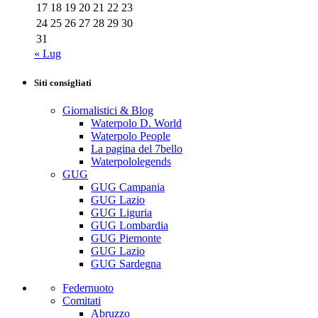
17
18
19
20
21
22
23
24
25
26
27
28
29
30
31
« Lug
Siti consigliati
Giornalistici & Blog
Waterpolo D. World
Waterpolo People
La pagina del 7bello
Waterpololegends
GUG
GUG Campania
GUG Lazio
GUG Liguria
GUG Lombardia
GUG Piemonte
GUG Lazio
GUG Sardegna
Federnuoto
Comitati
Abruzzo