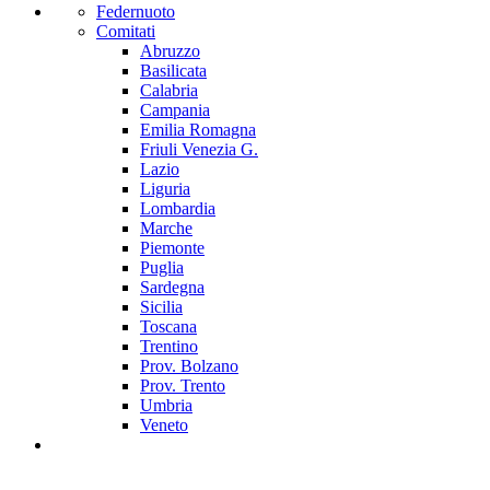
Federnuoto
Comitati
Abruzzo
Basilicata
Calabria
Campania
Emilia Romagna
Friuli Venezia G.
Lazio
Liguria
Lombardia
Marche
Piemonte
Puglia
Sardegna
Sicilia
Toscana
Trentino
Prov. Bolzano
Prov. Trento
Umbria
Veneto