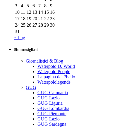
3
4
5
6
7
8
9
10
11
12
13
14
15
16
17
18
19
20
21
22
23
24
25
26
27
28
29
30
31
« Lug
Siti consigliati
Giornalistici & Blog
Waterpolo D. World
Waterpolo People
La pagina del 7bello
Waterpololegends
GUG
GUG Campania
GUG Lazio
GUG Liguria
GUG Lombardia
GUG Piemonte
GUG Lazio
GUG Sardegna