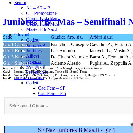
Senior
A1 – A2 – B
C – Promozione
Coppa Italia Fem.
Juniores “B” Mas – Semifinali 
Coppa Italia Mas.
Master F.li Naz.li
Giovanili
Sede
Giudice Arb. sig.
Arbitri sig.ri
Cadetti
Gir. 1 Genova
Bianchetti Giuseppe
Cavallini A., Ferrari 
Juniores A
Gir. 2 Roma
Pais Antonio
Iacovelli L., Musio A.,
Juniores
Allievi
Gir. 3 Napoli
De Chiara Maurizio
Barra A., Femiano A.,
Ragazzi
Gir. 4 Siracusa
Acierno Alessio
Puglisi A., Zappulla A
Esordienti
Gir 1 –
Lib. RN Perugia, RN Florentia, San Giorgio WP, SG Sport Arese
Propaganda
Gir 2 –
Pescara N. e PN, RN Cagliari, Torino 81, Zero9 Team
Gir 3 –
Anzio Waterpolis, CC Napoli, Pol. Coop Parma 1964, Rangers PN Vicenza
Finali Giovanili
Gir 4 –
AN Brescia, Cosenza PN, Ortigia Academy, RN Verona
Cadetti
Cad Fem – SF
Cad Fem – F.li
Cad Mas – F.li
Juniores
Jun Fem – SF
Jun Fem – F.li
Jun A Mas – SF
Jun A Mas – F.li
Jun B Mas – SF