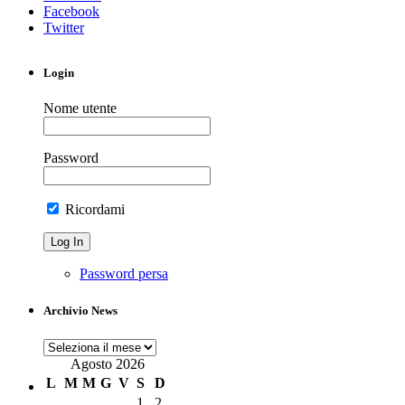
Facebook
Twitter
Login
Nome utente
Password
Ricordami
Password persa
Archivio News
Archivio
News
Agosto 2026
L
M
M
G
V
S
D
1
2