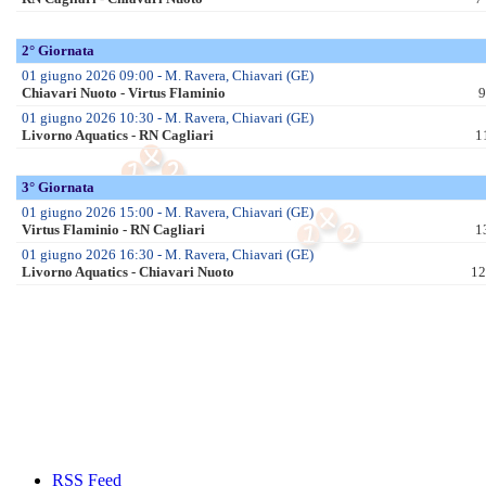
Internazionali
Europei Mas.li 2026
Europei Fem.li 2026
Mondiali Mas.li 2025
Mondiali Fem.li 2025
Prossime Partite
Senior
Fasi Finali Giovanili
Giovanili
Enti Prom. Sportiva
Regioni
Abruzzo
Campania
Emilia Romagna
Lazio
Liguria
Lombardia
Marche
Piemonte
Puglia
Sicilia
Toscana
Veneto
RSS Feed