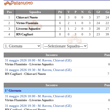
Jun B Mas – F.li
Allievi
All Fem – SF
All Fem – F.li
All A-B Mas – OF
All A Mas – QF
All A Mas – SF
All A Mas – F.li
All B Mas – QF
All B Mas – SF
All B Mas – F.li
All C Mas – SF
All C Mas – F.li
Ragazzi
Rag Mas – F.val
______________________
Rag Fem – F.val
Esord. M/F – F.val
Enti Promozione Sp.
CSEN
UISP
Tornei
Trof. Reg.ni 2026 Fem
Trof. Reg.ni 2026 Mas
XII Eurochocolate Perugia