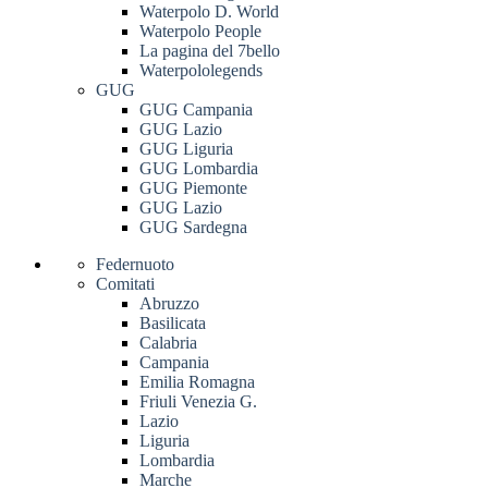
Waterpolo D. World
Waterpolo People
La pagina del 7bello
Waterpololegends
GUG
GUG Campania
GUG Lazio
GUG Liguria
GUG Lombardia
GUG Piemonte
GUG Lazio
GUG Sardegna
Federnuoto
Comitati
Abruzzo
Basilicata
Calabria
Campania
Emilia Romagna
Friuli Venezia G.
Lazio
Liguria
Lombardia
Marche