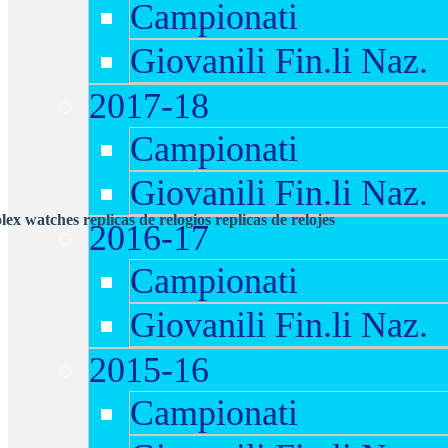
Campionati
Giovanili Fin.li Naz.
2017-18
Campionati
Giovanili Fin.li Naz.
olex watches
replicas de relogios
replicas de relojes
2016-17
Campionati
Giovanili Fin.li Naz.
2015-16
Campionati