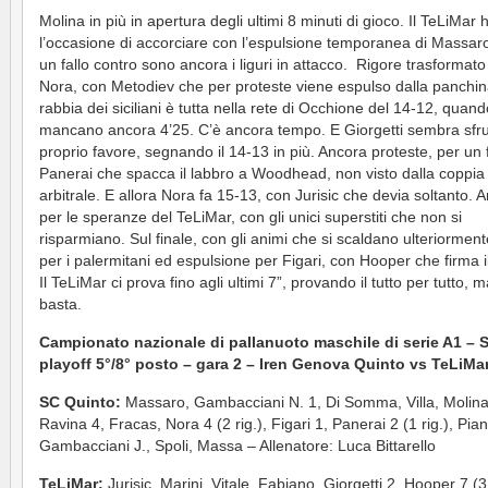
Molina in più in apertura degli ultimi 8 minuti di gioco. Il TeLiMar 
l’occasione di accorciare con l’espulsione temporanea di Massar
un fallo contro sono ancora i liguri in attacco. Rigore trasformato
Nora, con Metodiev che per proteste viene espulso dalla panchin
rabbia dei siciliani è tutta nella rete di Occhione del 14-12, quand
mancano ancora 4’25. C’è ancora tempo. E Giorgetti sembra sfru
proprio favore, segnando il 14-13 in più. Ancora proteste, per un f
Panerai che spacca il labbro a Woodhead, non visto dalla coppia
arbitrale. E allora Nora fa 15-13, con Jurisic che devia soltanto. A
per le speranze del TeLiMar, con gli unici superstiti che non si
risparmiano. Sul finale, con gli animi che si scaldano ulteriorment
per i palermitani ed espulsione per Figari, con Hooper che firma i
Il TeLiMar ci prova fino agli ultimi 7”, provando il tutto per tutto, 
basta.
Campionato nazionale di pallanuoto maschile di serie A1 – 
playoff 5°/8° posto – gara 2 – Iren Genova Quinto vs TeLiMa
SC Quinto:
Massaro, Gambacciani N. 1, Di Somma, Villa, Molina
Ravina 4, Fracas, Nora 4 (2 rig.), Figari 1, Panerai 2 (1 rig.), Pia
Gambacciani J., Spoli, Massa – Allenatore: Luca Bittarello
TeLiMar:
Jurisic, Marini, Vitale, Fabiano, Giorgetti 2, Hooper 7 (3 