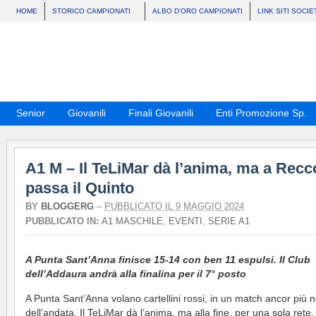
HOME
STORICO CAMPIONATI
ALBO D’ORO CAMPIONATI
LINK SITI SOCIE
Senior
Giovanili
Finali Giovanili
Enti Promozione Sp.
A1 M – Il TeLiMar dà l’anima, ma a Recc
passa il Quinto
BY
BLOGGERG
–
PUBBLICATO IL 9 MAGGIO 2024
PUBBLICATO IN:
A1 MASCHILE
,
EVENTI
,
SERIE A1
A Punta Sant’Anna finisce 15-14 con ben 11 espulsi. Il Club
dell’Addaura andrà alla finalina per il 7° posto
A Punta Sant’Anna volano cartellini rossi, in un match ancor più 
dell’andata. Il TeLiMar dà l’anima, ma alla fine, per una sola rete,