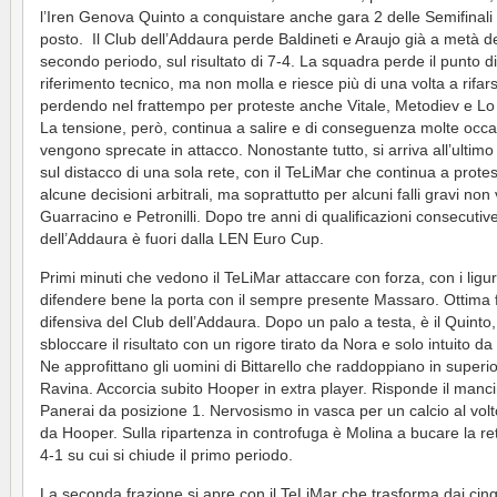
l’Iren Genova Quinto a conquistare anche gara 2 delle Semifinali
posto. Il Club dell’Addaura perde Baldineti e Araujo già a metà d
secondo periodo, sul risultato di 7-4. La squadra perde il punto di
riferimento tecnico, ma non molla e riesce più di una volta a rifars
perdendo nel frattempo per proteste anche Vitale, Metodiev e Lo
La tensione, però, continua a salire e di conseguenza molte occa
vengono sprecate in attacco. Nonostante tutto, si arriva all’ultimo
sul distacco di una sola rete, con il TeLiMar che continua a prote
alcune decisioni arbitrali, ma soprattutto per alcuni falli gravi non 
Guarracino e Petronilli. Dopo tre anni di qualificazioni consecutive
dell’Addaura è fuori dalla LEN Euro Cup.
Primi minuti che vedono il TeLiMar attaccare con forza, con i ligur
difendere bene la porta con il sempre presente Massaro. Ottima 
difensiva del Club dell’Addaura. Dopo un palo a testa, è il Quinto,
sbloccare il risultato con un rigore tirato da Nora e solo intuito da 
Ne approfittano gli uomini di Bittarello che raddoppiano in superio
Ravina. Accorcia subito Hooper in extra player. Risponde il manc
Panerai da posizione 1. Nervosismo in vasca per un calcio al volt
da Hooper. Sulla ripartenza in controfuga è Molina a bucare la ret
4-1 su cui si chiude il primo periodo.
La seconda frazione si apre con il TeLiMar che trasforma dai cin