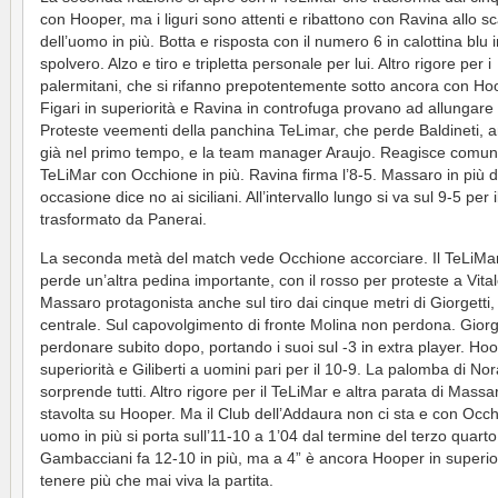
con Hooper, ma i liguri sono attenti e ribattono con Ravina allo s
dell’uomo in più. Botta e risposta con il numero 6 in calottina blu
spolvero. Alzo e tiro e tripletta personale per lui. Altro rigore per i
palermitani, che si rifanno prepotentemente sotto ancora con Ho
Figari in superiorità e Ravina in controfuga provano ad allungare
Proteste veementi della panchina TeLimar, che perde Baldineti,
già nel primo tempo, e la team manager Araujo. Reagisce comun
TeLiMar con Occhione in più. Ravina firma l’8-5. Massaro in più d
occasione dice no ai siciliani. All’intervallo lungo si va sul 9-5 per i
trasformato da Panerai.
La seconda metà del match vede Occhione accorciare. Il TeLiMar
perde un’altra pedina importante, con il rosso per proteste a Vital
Massaro protagonista anche sul tiro dai cinque metri di Giorgetti,
centrale. Sul capovolgimento di fronte Molina non perdona. Giorge
perdonare subito dopo, portando i suoi sul -3 in extra player. Hoo
superiorità e Giliberti a uomini pari per il 10-9. La palomba di Nor
sorprende tutti. Altro rigore per il TeLiMar e altra parata di Massa
stavolta su Hooper. Ma il Club dell’Addaura non ci sta e con Occ
uomo in più si porta sull’11-10 a 1’04 dal termine del terzo quarto
Gambacciani fa 12-10 in più, ma a 4” è ancora Hooper in superior
tenere più che mai viva la partita.