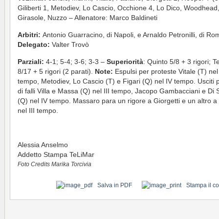
Giliberti 1, Metodiev, Lo Cascio, Occhione 4, Lo Dico, Woodhead
Girasole, Nuzzo – Allenatore: Marco Baldineti
Arbitri:
Antonio Guarracino, di Napoli, e Arnaldo Petronilli, di Ro
Delegato:
Valter Trovò
Parziali:
4-1; 5-4; 3-6; 3-3 –
Superiorità
: Quinto 5/8 + 3 rigori; 
8/17 + 5 rigori (2 parati).
Note:
Espulsi per proteste Vitale (T) nel 
tempo, Metodiev, Lo Cascio (T) e Figari (Q) nel IV tempo. Usciti p
di falli Villa e Massa (Q) nel III tempo, Jacopo Gambacciani e D
(Q) nel IV tempo. Massaro para un rigore a Giorgetti e un altro 
nel III tempo.
Alessia Anselmo
Addetto Stampa TeLiMar
Foto Credits Marika Torcivia
Salva in PDF
Stampa il c