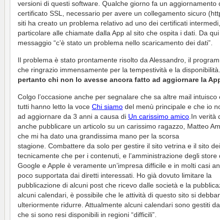
versioni di questi software. Qualche giorno fa un aggiornamento 
certificato SSL, necessario per avere un collegamento sicuro (htt
siti ha creato un problema relativo ad uno dei certificati intermedi,
particolare alle chiamate dalla App al sito che ospita i dati. Da qui 
messaggio “c’è stato un problema nello scaricamento dei dati”.
Il problema è stato prontamente risolto da Alessandro, il progra
che ringrazio immensamente per la tempestività e la disponibilità
pertanto chi non lo avesse ancora fatto ad aggiornare la Ap
Colgo l’occasione anche per segnalare che sa altre mail intuisco
tutti hanno letto la voce
Chi siamo
del menù principale e che io n
ad aggiornare da 3 anni a causa di
Un carissimo amico
.In verità
anche pubblicare un articolo su un carissimo ragazzo, Matteo Am
che mi ha dato una grandissima mano per la scorsa
stagione. Combattere da solo per gestire il sito vetrina e il sito dei
tecnicamente che per i contenuti, e l’amministrazione degli store 
Google e Apple è veramente un’impresa difficile e in molti casi a
poco supportata dai diretti interessati. Ho già dovuto limitare la
pubblicazione di alcuni post che ricevo dalle società e la pubblica
alcuni calendari, è possibile che le attività di questo sito si debba
ulteriormente ridurre. Attualmente alcuni calendari sono gestiti da
che si sono resi disponibili in regioni “difficili”.