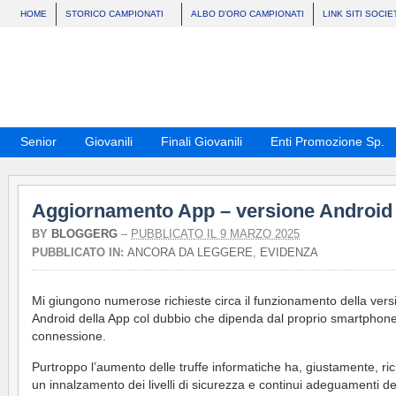
HOME
STORICO CAMPIONATI
ALBO D’ORO CAMPIONATI
LINK SITI SOCIE
Senior
Giovanili
Finali Giovanili
Enti Promozione Sp.
Aggiornamento App – versione Android
BY
BLOGGERG
–
PUBBLICATO IL 9 MARZO 2025
PUBBLICATO IN:
ANCORA DA LEGGERE
,
EVIDENZA
Mi giungono numerose richieste circa il funzionamento della vers
Android della App col dubbio che dipenda dal proprio smartphon
connessione.
Purtroppo l’aumento delle truffe informatiche ha, giustamente, ric
un innalzamento dei livelli di sicurezza e continui adeguamenti de