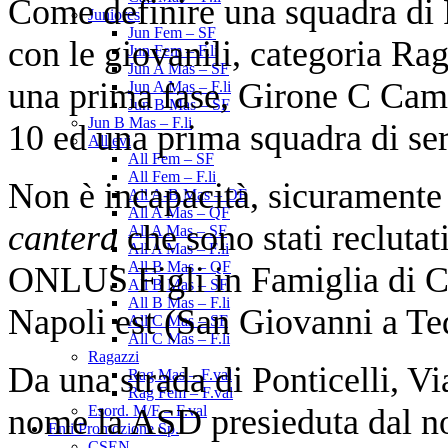
Come definire una squadra di 
Juniores
Jun Fem – SF
con le giovanili, categoria R
Jun Fem – F.li
Jun A Mas – SF
una prima fase, Girone C Camp
Jun A Mas – F.li
Jun B Mas – SF
Jun B Mas – F.li
10 ed una prima squadra di ser
Allievi
All Fem – SF
All Fem – F.li
Non è incapacità, sicuramente 
All A-B Mas – OF
All A Mas – QF
cantera
che sono stati reclutat
All A Mas – SF
All A Mas – F.li
All B Mas – QF
ONLUS Figli in Famiglia di Ca
All B Mas – SF
All B Mas – F.li
Napoli est (San Giovanni a Ted
All C Mas – SF
All C Mas – F.li
Ragazzi
Da una strada di Ponticelli, Vi
Rag Mas – F.val
Rag Fem – F.val
nome la ASD presieduta dal no
Esord. M/F – F.val
Enti Promozione Sp.
CSEN