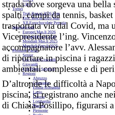
strada dove sorgeva una bella s
UISP
Tornei
spalti, campi da tennis, basket 
Trof. Reg.ni 2026 Fem
Trof. Reg.ni 2026 Mas
trasportata via dal Covid, ma u
XII Eurochocolate Perugia
Internazionali
Europei Mas.li 2026
Vicepresidente l’ing. Vincenzo
Europei Fem.li 2026
Mondiali Mas.li 2025
accompagnatore l’avv. Alessan
Mondiali Fem.li 2025
Prossime Partite
di riportare in piscina i ragazz
Senior
Fasi Finali Giovanili
Giovanili
ambientali complesse e di peri
Enti Prom. Sportiva
Regioni
Abruzzo
D’altronde le difficoltà a Napo
Campania
Emilia Romagna
piscina, si registrano anche ne
Lazio
Liguria
Lombardia
di Chiaia-Posillipo, figurarsi a
Marche
Piemonte