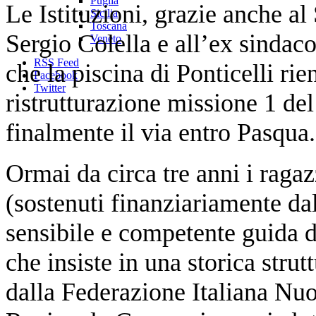
Puglia
Le Istituzioni, grazie anche al
Sicilia
Toscana
Sergio Colella e all’ex sindac
Veneto
RSS Feed
che la piscina di Ponticelli rie
Facebook
Twitter
ristrutturazione missione 1 d
finalmente il via entro Pasqua.
Ormai da circa tre anni i ragaz
(sostenuti finanziariamente dal
sensibile e competente guida d
che insiste in una storica strut
dalla Federazione Italiana Nuo