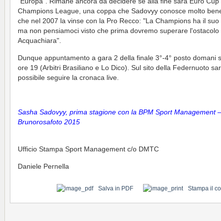
"Europa". Rimane ancora da decidere se alla fine sarà Euro Cup
Champions League, una coppa che Sadovyy conosce molto bene
che nel 2007 la vinse con la Pro Recco: "La Champions ha il suo 
ma non pensiamoci visto che prima dovremo superare l'ostacolo
Acquachiara".
Dunque appuntamento a gara 2 della finale 3°-4° posto domani s
ore 19 (Arbitri Brasiliano e Lo Dico). Sul sito della Federnuoto sa
possibile seguire la cronaca live.
Sasha Sadovyy, prima stagione con la BPM Sport Management 
Brunorosafoto 2015
Ufficio Stampa Sport Management c/o DMTC
Daniele Pernella
Salva in PDF
Stampa il c