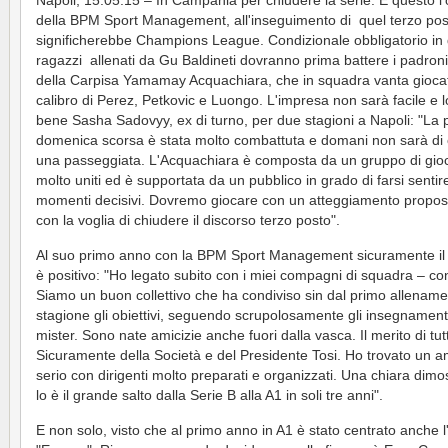
Napoli, 15.05.15 – In Campania per chiudere la serie. È questo l'
della BPM Sport Management, all'inseguimento di quel terzo po
significherebbe Champions League. Condizionale obbligatorio in 
ragazzi allenati da Gu Baldineti dovranno prima battere i padroni
della Carpisa Yamamay Acquachiara, che in squadra vanta giocat
calibro di Perez, Petkovic e Luongo. L'impresa non sarà facile e l
bene Sasha Sadovyy, ex di turno, per due stagioni a Napoli: "La p
domenica scorsa è stata molto combattuta e domani non sarà di 
una passeggiata. L'Acquachiara è composta da un gruppo di gioc
molto uniti ed è supportata da un pubblico in grado di farsi sentir
momenti decisivi. Dovremo giocare con un atteggiamento proposi
con la voglia di chiudere il discorso terzo posto".
Al suo primo anno con la BPM Sport Management sicuramente il 
è positivo: "Ho legato subito con i miei compagni di squadra – co
Siamo un buon collettivo che ha condiviso sin dal primo allename
stagione gli obiettivi, seguendo scrupolosamente gli insegnament
mister. Sono nate amicizie anche fuori dalla vasca. Il merito di tut
Sicuramente della Società e del Presidente Tosi. Ho trovato un 
serio con dirigenti molto preparati e organizzati. Una chiara dimo
lo è il grande salto dalla Serie B alla A1 in soli tre anni".
E non solo, visto che al primo anno in A1 è stato centrato anche l'