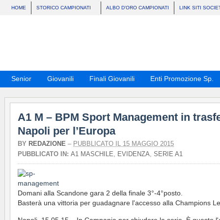
HOME
STORICO CAMPIONATI
ALBO D’ORO CAMPIONATI
LINK SITI SOCIE
Senior
Giovanili
Finali Giovanili
Enti Promozione Sp.
A1 M – BPM Sport Management in trasfe
Napoli per l’Europa
BY
REDAZIONE
–
PUBBLICATO IL 15 MAGGIO 2015
PUBBLICATO IN:
A1 MASCHILE
,
EVIDENZA
,
SERIE A1
Domani alla Scandone gara 2 della finale 3°-4°posto.
Basterà una vittoria per guadagnare l'accesso alla Champions L