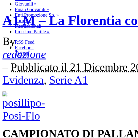
Giovanili
»
Finali Giovanili
»
Enti Promozione Sp.
»
A1 M – La Florentia co
Tornei
»
Internazionali
»
Prossime Partite
»
By
RSS Feed
Facebook
redazione
Twitter
–
Pubblicato il 21 Dicembre 
Evidenza
,
Serie A1
CAMPIONATO DI PALLANU