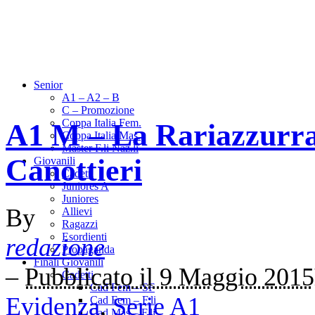
Senior
A1 – A2 – B
C – Promozione
Coppa Italia Fem.
A1 M – La Rariazzurra 
Coppa Italia Mas.
Master F.li Naz.li
Canottieri
Giovanili
Cadetti
Juniores A
Juniores
By
Allievi
Ragazzi
Esordienti
redazione
Propaganda
Finali Giovanili
–
Pubblicato il 9 Maggio 2015
Cadetti
Cad Fem – SF
Evidenza
,
Serie A1
Cad Fem – F.li
Cad Mas – F.li