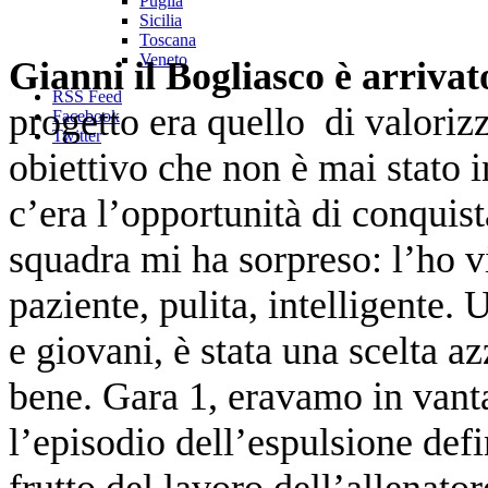
Puglia
Sicilia
Toscana
Veneto
Gianni il Bogliasco è arrivat
RSS Feed
progetto era quello di valorizz
Facebook
Twitter
obiettivo che non è mai stato 
c’era l’opportunità di conquis
squadra mi ha sorpreso: l’ho v
paziente, pulita, intelligente. 
e giovani, è stata una scelta a
bene. Gara 1, eravamo in vanta
l’episodio dell’espulsione def
frutto del lavoro dell’allenato