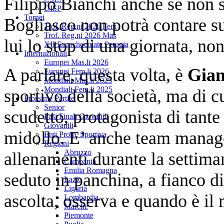
Filippo Bianchi anche se non si
UISP
Tornei
Bogliasco non potrà contare 
Trof. Reg.ni 2026 Fem
Trof. Reg.ni 2026 Mas
lui lo stop di una giornata, non
XII Eurochocolate Perugia
Internazionali
Europei Mas.li 2026
A parlare, questa volta, è
Gian
Europei Fem.li 2026
Mondiali Mas.li 2025
Mondiali Fem.li 2025
sportivo della società, ma di c
Prossime Partite
Senior
scudetto, protagonista di tante
Fasi Finali Giovanili
Giovanili
midollo. E’ anche team manager
Enti Prom. Sportiva
Regioni
Abruzzo
allenamenti durante la settiman
Campania
Emilia Romagna
seduto in panchina, a fianco di
Lazio
Liguria
ascolta, osserva e quando è i
Lombardia
Marche
Piemonte