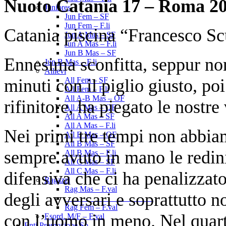
Nuoto Catania 17 – Roma 20
Juniores
Jun Fem – SF
Jun Fem – F.li
Catania piscina “Francesco Sc
Jun A Mas – SF
Jun A Mas – F.li
Jun B Mas – SF
Ennesima sconfitta, seppur non
Jun B Mas – F.li
Allievi
minuti con il piglio giusto, po
All Fem – SF
All Fem – F.li
All A-B Mas – OF
rifinitore, ha piegato le nostre 
All A Mas – QF
All A Mas – SF
All A Mas – F.li
Nei primi tre tempi non abbiam
All B Mas – QF
All B Mas – SF
sempre avuto in mano le redini 
All B Mas – F.li
All C Mas – SF
All C Mas – F.li
difensiva che ci ha penalizzato
Ragazzi
Rag Mas – F.val
degli avversari e soprattutto n
______________________
Rag Fem – F.val
con l’uomo in meno. Nel quarto
Esord. M/F – F.val
Enti Promozione Sp.