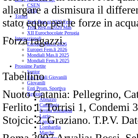
CSEN
allargare a dismisura il differe
UISP
Tornei
stato equo per le forze in acqu
Trof. Reg.ni 2026 Fem
Trof. Reg.ni 2026 Mas
XII Eurochocolate Perugia
Forza ragazzi.
Internazionali
Europei Mas.li 2026
Europei Fem.li 2026
Mondiali Mas.li 2025
Mondiali Fem.li 2025
Prossime Partite
Senior
Tabellino
Fasi Finali Giovanili
Giovanili
Enti Prom. Sportiva
Nuoto Catania: Pellegrino, Cat
Regioni
Abruzzo
Ferlito 1, Torrisi 1, Condemi 
Campania
Emilia Romagna
Lazio
Stojcic 2, Graziano. T.P.V. Da
Liguria
Lombardia
Marche
Roma 2007 Arvalia: Rossi, Seba