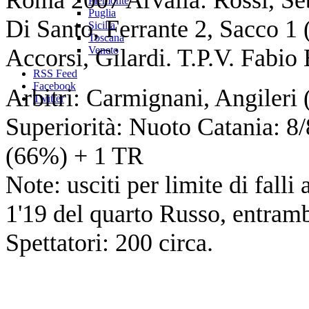
Piemonte
Puglia
Di Santo, Ferrante 2, Sacco 1 
Sicilia
Toscana
Accorsi, Gilardi. T.P.V. Fabio
Veneto
RSS Feed
Facebook
Arbitri: Carmignani, Angileri 
Twitter
Superiorità: Nuoto Catania: 8
(66%) + 1 TR
Note: usciti per limite di fall
1'19 del quarto Russo, entramb
Spettatori: 200 circa.