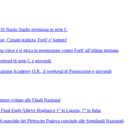
SI Nuoto Stadio promossa in serie C
e, Cimatti realizza, Forli’ e’ battuto!
 vince e si gioca la promozione contro Forli’ all’ultima giornata
ekend di serie C e giovanili
raining Academy O.R., il weekend di Promozione e giovanili
niores volano alle Finali Nazional
 Final Eight Allievi: Bogliasco 1° in Liguria, 7° in Italia
6 maschile del Plebiscito Padova conclude alle Semifinali Nazionali