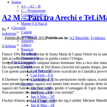
Senior
A1 – A2 – B
C – Promozione
Coppa Italia Fem.
A2 M – Pari tra Arechi e TeLiM
Coppa Italia Mas.
Master F.li Naz.li
Giovanili
By
Cadetti
redazione
Juniores A
–
Pubblicato il 7 Marzo 2015
Pubblicato in:
A2 Maschile
,
Evidenza
,
Juniores
Allievi
Ragazzi
Esordienti
Finisce 10 a 10 nella piscina di Santa Maria di Capua Vetere tra la sa
Propaganda
fatti accaduti durante e dopo la partita contro l’Ortigia.
Finali Giovanili
Sempre in vantaggio, i campani hanno dominato fino a circa due minuti 
Cadetti
Da registrare l’espulsione di Del Basso (Arechi) nel quarto tempo, per 
Cad Fem – SF
Con questo pareggio, il TeLiMar viene scavalcato in Classifica provvis
Cad Fem – F.li
Il Direttore Sportivo Lino Mesi: “Una prestazione molto opaca, scarsiss
Cad Mas – F.li
sono presentate, ma i ragazzi non hanno fatto tesoro di quanto detto d
Juniores
ragazzi del Salerno che non hanno gestito il vantaggio di 3 gol. Inesist
Jun Fem – SF
Non possiamo che dedicarci a loro con serenità”.
Jun Fem – F.li
Jun A Mas – SF
Fischio d'inizio: ore 14,45 agli ordini dei sig.ri arbitri: Michele Minel
Jun A Mas – F.li
Jun B Mas – SF