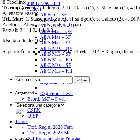
Il Tabellino:
Jun B Mas – F.li
TGroup Arechi
: 1. Palermo, 2. Del Basso (1), 3. Sicignano (1), 4.R
Allievi
Allenatore Fasano
All Fem – SF
TeLiMar
: 1. Sansone, 2. Zubcic (1 su rigore), 3. Galioto (2), 4. Di 
All Fem – F.li
Adelfio – Allenatore Ivano Quartuccio
All A-B Mas – OF
Parziali: 2-1; 4-2; 4-4; 0-3
All A Mas – QF
All A Mas – SF
Risultato finale: 10-10
All A Mas – F.li
All B Mas – QF
Superiorità numeriche: Arechi 2/6; TeLiMar 5/12 + 3 rigori, di cui 1 
All B Mas – SF
All B Mas – F.li
All C Mas – SF
All C Mas – F.li
Ragazzi
Rag Mas – F.val
______________________
Argomenti
Rag Fem – F.val
Esord. M/F – F.val
Enti Promozione Sp.
Argomenti
CSEN
UISP
Tornei
Trof. Reg.ni 2026 Fem
Trof. Reg.ni 2026 Mas
XII Eurochocolate Perugia
Redazione