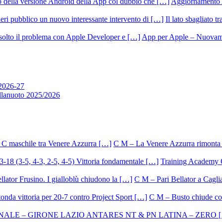
Aggiornamento 
Il lato sbagliato t
App per Apple – Nuovamen
 2026-27
allanuoto 2025/2026
C M – La Venere Azzurra rimonta i
Training Academy O.
C M – Pari Bellator a Caglia
C M – Busto chiude con