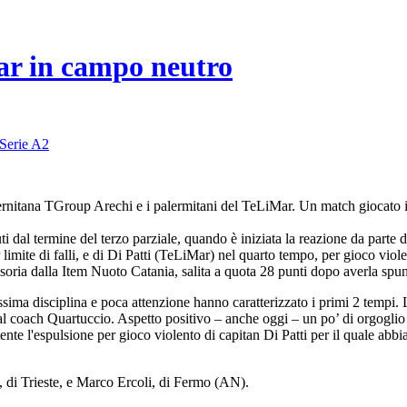
ar in campo neutro
Serie A2
lernitana TGroup Arechi e i palermitani del TeLiMar. Un match giocato i
dal termine del terzo parziale, quando è iniziata la reazione da parte d
limite di falli, e di Di Patti (TeLiMar) nel quarto tempo, per gioco viole
oria dalla Item Nuoto Catania, salita a quota 28 punti dopo averla spunt
ima disciplina e poca attenzione hanno caratterizzato i primi 2 tempi. Le 
al coach Quartuccio. Aspetto positivo – anche oggi – un po’ di orgoglio
ente l'espulsione per gioco violento di capitan Di Patti per il quale abbi
li, di Trieste, e Marco Ercoli, di Fermo (AN).