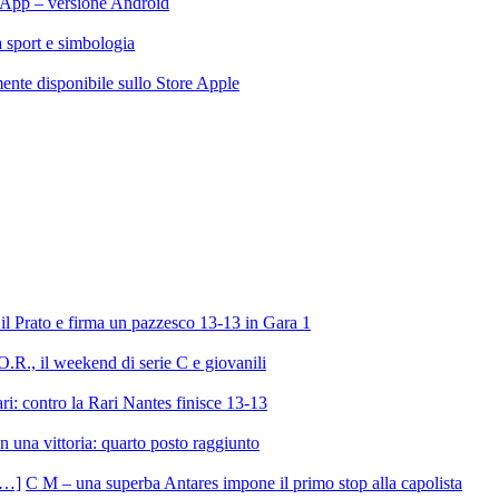
App – versione Android
ra sport e simbologia
te disponibile sullo Store Apple
l Prato e firma un pazzesco 13-13 in Gara 1
R., il weekend di serie C e giovanili
ri: contro la Rari Nantes finisce 13-13
 una vittoria: quarto posto raggiunto
C M – una superba Antares impone il primo stop alla capolista