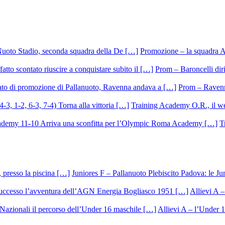
Promozione – la squadra A
Prom – Baroncelli dirig
Prom – Ravenna
Training Academy O.R., il we
T
Juniores F – Pallanuoto Plebiscito Padova: le Ju
Allievi A –
Allievi A – l’Under 1