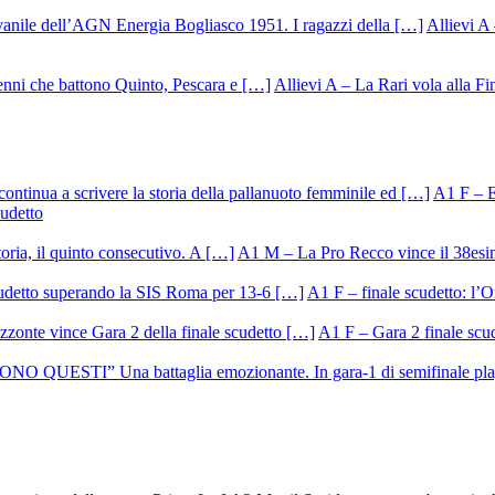
Allievi A 
Allievi A – La Rari vola alla Fi
A1 F – Ek
cudetto
A1 M – La Pro Recco vince il 38esi
A1 F – finale scudetto: l’Or
A1 F – Gara 2 finale scu