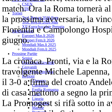
CSEN
match. Ora la Roma tornerà al 
UISP
Tornei
la prossima avversaria, la vinc
Trof. Reg.ni 2026 Fem
Trof. Reg.ni 2026 Mas
Florentia e Campolongo Hospit
XII Eurochocolate Perugia
Internazionali
Europei Mas.li 2026
giugno.
Europei Fem.li 2026
Mondiali Mas.li 2025
Mondiali Fem.li 2025
Prossime Partite
La cronaca. Pronti, via e la R
Senior
Fasi Finali Giovanili
Giovanili
travolgente Michele Lapenna, 
Enti Prom. Sportiva
Regioni
il 3-0 a firma del croato Ande
Abruzzo
Campania
di casa mettono a segno la pri
Emilia Romagna
Lazio
Liguria
La Promogest si rifà sotto in 
Lombardia
Marche