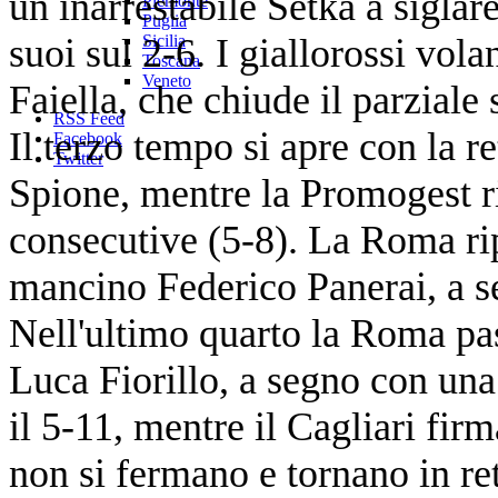
un inarrestabile Setka a siglar
Piemonte
Puglia
suoi sul 2-6. I giallorossi vo
Sicilia
Toscana
Veneto
Faiella, che chiude il parziale 
RSS Feed
Il terzo tempo si apre con la 
Facebook
Twitter
Spione, mentre la Promogest r
consecutive (5-8). La Roma rip
mancino Federico Panerai, a se
Nell'ultimo quarto la Roma pas
Luca Fiorillo, a segno con un
il 5-11, mentre il Cagliari firm
non si fermano e tornano in re