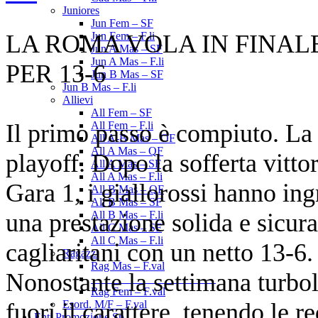
Juniores
Jun Fem – SF
LA ROMA VOLA IN FINAL
Jun Fem – F.li
Jun A Mas – SF
Jun A Mas – F.li
PER 13-6
Jun B Mas – SF
Jun B Mas – F.li
Allievi
All Fem – SF
Il primo passo è compiuto. La
All Fem – F.li
All A-B Mas – OF
All A Mas – QF
playoff. Dopo la sofferta vittor
All A Mas – SF
All A Mas – F.li
Gara 1, i giallorossi hanno in
All B Mas – QF
All B Mas – SF
una prestazione solida e sicur
All B Mas – F.li
All C Mas – SF
All C Mas – F.li
cagliaritani con un netto 13-6.
Ragazzi
Rag Mas – F.val
Nonostante la settimana turbol
______________________
Rag Fem – F.val
fuori il carattere, tenendo le re
Esord. M/F – F.val
Enti Promozione Sp.