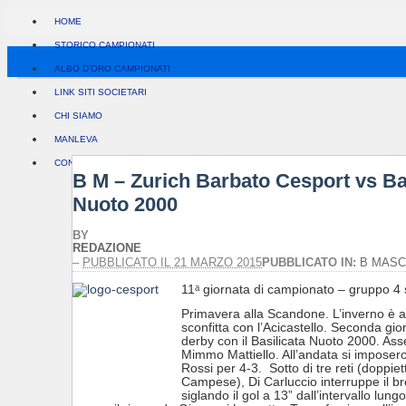
HOME
STORICO CAMPIONATI
ALBO D’ORO CAMPIONATI
LINK SITI SOCIETARI
CHI SIAMO
MANLEVA
CONTATTI
B M – Zurich Barbato Cesport vs Ba
Nuoto 2000
BY
REDAZIONE
–
PUBBLICATO IL 21 MARZO 2015
PUBBLICATO IN:
B MASC
11ᵃ giornata di campionato – gruppo 4 
Primavera alla Scandone. L’inverno è al
sconfitta con l’Acicastello. Seconda gior
derby con il Basilicata Nuoto 2000. Ass
Mimmo Mattiello. All’andata si imposero 
Rossi per 4-3. Sotto di tre reti (doppie
Campese), Di Carluccio interruppe il br
siglando il gol a 13” dall’intervallo lung