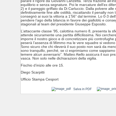
parare il rigore da Giovanni Lanzetta. Terza frazione all’in
equilibrio e senza segnature. Poi le marcature dell’ex dif
2) e il pareggio griffato da Di Carluccio. Dalla polvere alle 
definitivamente fine alle ostilità, riscattando il penalty non
consegnò ai suoi la vittoria a 1’56” dal termine. Lo 0-3 del
pendere l’ago della bilancia in favore dei gialloblù e conse
stagionali al team del presidente Giuseppe Esposito.
L’attaccante classe ’95, calottina numero 8, presenta la sf
attende sicuramente una partita difficilissima. Noi cerch
imporre il nostro gioco e di concretizzare più controfughe 
peserà l’assenza di Mimmo ma le vere squadre si vedono n
Sono sicuro che chi rileverà il suo posto non sarà da men
sono tranquillo, perché, se ci esprimiamo come sappiamo
temere alcun avversario”. Matteo Aiello assicura il suo pre
vasca. Non solo nelle dichiarazioni della vigilia.
Fischio d’inizio alle ore 15.
Diego Scarpitti
Ufficio Stampa Cesport
Salva in PDF