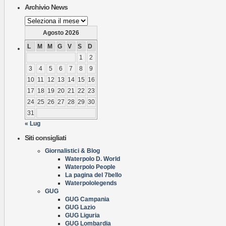
Archivio News
Archivio
News
Agosto 2026
L
M
M
G
V
S
D
1
2
3
4
5
6
7
8
9
10
11
12
13
14
15
16
17
18
19
20
21
22
23
24
25
26
27
28
29
30
31
« Lug
Siti consigliati
Giornalistici & Blog
Waterpolo D. World
Waterpolo People
La pagina del 7bello
Waterpololegends
GUG
GUG Campania
GUG Lazio
GUG Liguria
GUG Lombardia