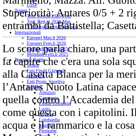
UISP
Superiorità: Antares 0/5 + 2 r
Tornei
Trof. Reg.ni 2026 Fem
Trof. Reg.ni 2026 Mas
entrambi da Battistella; Casett
XII Eurochocolate Perugia
Internazionali
Europei Mas.li 2026
Europei Fem.li 2026
Lo score parla chiaro, una part
Mondiali Mas.li 2025
Mondiali Fem.li 2025
fa capire che c'era una sola 
Prossime Partite
Senior
alla Casetta Bianca per la meri
Fasi Finali Giovanili
Giovanili
Enti Prom. Sportiva
l’Antares Nuoto Latina capace
Regioni
Abruzzo
quella contro l’Accademia del
Campania
Emilia Romagna
come questa con i capitolini. Il
Lazio
Liguria
Lombardia
acqua e il rammarico e la cosa 
Marche
Piemonte