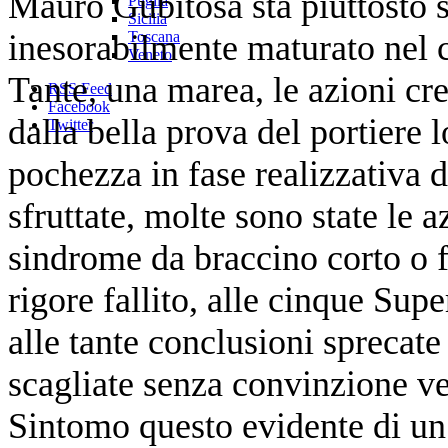
Mauro Gubitosa stà piuttosto s
Puglia
Sicilia
inesorabilmente maturato nel c
Toscana
Veneto
Tante, una marea, le azioni cre
RSS Feed
Facebook
dalla bella prova del portiere
Twitter
pochezza in fase realizzativa d
sfruttate, molte sono state le 
sindrome da braccino corto o f
rigore fallito, alle cinque Sup
alle tante conclusioni sprecate 
scagliate senza convinzione ve
Sintomo questo evidente di un