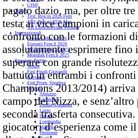
UISP
pagato dazio, ma, per oltre tre
Tornei
Trof. Reg.ni 2026 Fem
testa ai vice campioni in caric
Trof. Reg.ni 2026 Mas
XII Eurochocolate Perugia
confronto con le formazioni d
Internazionali
Europei Mas.li 2026
Europei Fem.li 2026
assolutamente esprimere fino i
Mondiali Mas.li 2025
Mondiali Fem.li 2025
superare con grande risolutezz
Prossime Partite
Senior
battuto in entrambi i confronti
Fasi Finali Giovanili
Giovanili
Enti Prom. Sportiva
Champions 2013/2014) arriva d
Regioni
Abruzzo
campo del Nizza, e senz’altro 
Campania
Emilia Romagna
seconda trasferta consecutiva. 
Lazio
Liguria
Lombardia
giocatori d’esperienza come il 
Marche
Piemonte