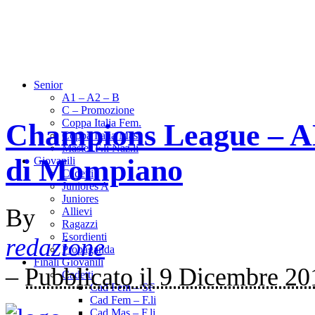
Senior
A1 – A2 – B
C – Promozione
Coppa Italia Fem.
Champions League – AN 
Coppa Italia Mas.
Master F.li Naz.li
di Mompiano
Giovanili
Cadetti
Juniores A
Juniores
By
Allievi
Ragazzi
Esordienti
redazione
Propaganda
Finali Giovanili
–
Pubblicato il 9 Dicembre 20
Cadetti
Cad Fem – SF
Cad Fem – F.li
Cad Mas – F.li