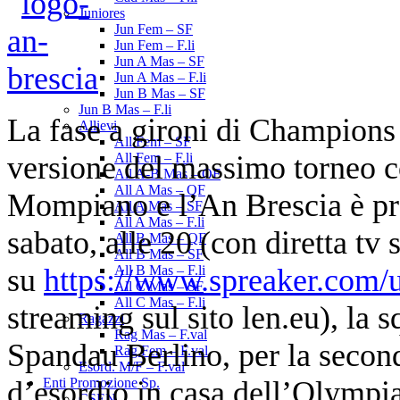
Juniores
Jun Fem – SF
Jun Fem – F.li
Jun A Mas – SF
Jun A Mas – F.li
Jun B Mas – SF
Jun B Mas – F.li
La fase a gironi di Champions
Allievi
All Fem – SF
versione del massimo torneo co
All Fem – F.li
All A-B Mas – OF
All A Mas – QF
Mompiano e l’An Brescia è pr
All A Mas – SF
All A Mas – F.li
sabato, alle 20 (con diretta tv 
All B Mas – QF
All B Mas – SF
su
https://www.spreaker.com/u
All B Mas – F.li
All C Mas – SF
All C Mas – F.li
streaming sul sito len.eu), la 
Ragazzi
Rag Mas – F.val
Spandau Berlino, per la secon
Rag Fem – F.val
Esord. M/F – F.val
d’esordio in casa dell’Olympiac
Enti Promozione Sp.
CSEN