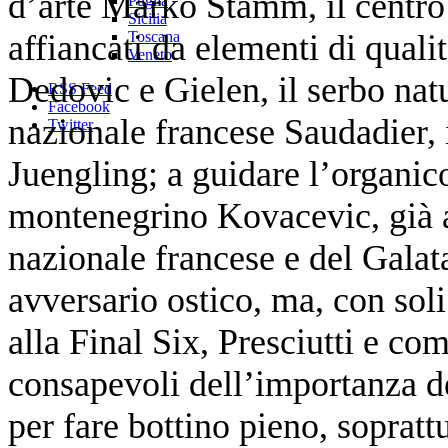
d’arte Marko Stamm, il centro
Puglia
Sicilia
affiancati da elementi di qual
Toscana
Veneto
Dedovic e Gielen, il serbo nat
RSS Feed
Facebook
nazionale francese Saudadier, 
Twitter
Juengling; a guidare l’organico
montenegrino Kovacevic, già al
nazionale francese e del Galat
avversario ostico, ma, con soli
alla Final Six, Presciutti e c
consapevoli dell’importanza del
per fare bottino pieno, soprattu