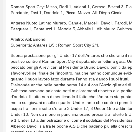
Roman Sport City: Misso, Radi 1, Valenti 1, Ceraso, Bisesti 3, Fio
Perciante, Tosi 1, Dandolo 1, Picca, Mazza. All: Diego Cicala.
Antares Nuoto Latina: Muraro, Canale, Marcelli, Davoli, Parodi, Ma
Pasquarelli, Fantauzzi 1, Mottola 5, Abballe L. All: Mauro Gubitos
Arbitro: Abbamondi
Superiorità: Antares 1/5 ; Roman Sport City 2/4.
Buona prestazione per gli Under 17 dell'Antares che sfiorano il ri
positivo contro il Roman Sport City disputando un'ottima gara. U
peccato per gli Allievi cari al Presidente Bruno Davoli, puniti da e
sfavorevoli nel finale dell'incontro, ma che hanno comunque evid
quanto il buon lavoro fatto durante l'anno stia dando i suoi frutti.
D'altronde anche nella partita persa 14 a 4 con l'Anzio gli atleti d
Gubitosa avevano palesato netti miglioramenti rispetto alla partit
d'andata. Il tutto non dimenticando il fatto che l'Antares sta punt
molto sui giovani e sulle squadre Under tanto che contro i pometi
acqua tra i primi sette c'erano 3 Under 17, 3 Under 15 e addirittu
Under 13. Non da meno in panchina erano presenti a referto 5 
e 1 Under 13 a dimostrazione di come il sodalizio del Presidenti
Alberico Davoli sia tra le poche A.S.D che badano più alla crescit