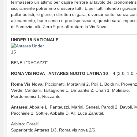
fermassero un attimo per capire l'errore al tavolo dei cronometrist
sicuramente potremmo crescere tutti. E per tutti intendo i giovani
pallanuotisti, le giurie, i direttori di gara, diversamente, senza con
allenamento, buon senso e predisposizione, questo sara' impossib
di Pomezia, allo Zero 9 per affrontare la Vis Nova.
UNDER 15 NAZIONALE
BENE I "RAGAZZI"
ROMA VIS NOVA –ANTARES NUOTO LATINA 10 – 4
(3-0; 1-0; 
Roma Vis Nova
: Piccionetti, Mortanini 2, Poli 1, Boldrini, Proven
Verde, Cantiani, Tartaglione 1, De Santis 2, Chari 1, Molinaro,
Pierdomenici 1, Ruzzante.
Antares
: Abballe L, Fantauzzi, Marini, Senesi, Parodi 2, Davoli, M
Pacchiele 1, Sottile, Abballe D. All: Luca Zanutel.
Arbitro: Corelli
Superiorità: Antares 1/3, Roma vis nova 2/6