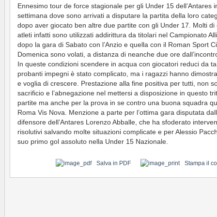
Ennesimo tour de force stagionale per gli Under 15 dell’Antares i
settimana dove sono arrivati a disputare la partita della loro cate
dopo aver giocato ben altre due partite con gli Under 17. Molti di
atleti infatti sono utilizzati addirittura da titolari nel Campionato All
dopo la gara di Sabato con l’Anzio e quella con il Roman Sport Ci
Domenica sono volati, a distanza di neanche due ore dall’incontr
In queste condizioni scendere in acqua con giocatori reduci da tal
probanti impegni è stato complicato, ma i ragazzi hanno dimostra
e voglia di crescere. Prestazione alla fine positiva per tutti, non so
sacrificio e l’abnegazione nel mettersi a disposizione in questo trit
partite ma anche per la prova in se contro una buona squadra qu
Roma Vis Nova. Menzione a parte per l’ottima gara disputata dal
difensore dell’Antares Lorenzo Abballe, che ha sfoderato interven
risolutivi salvando molte situazioni complicate e per Alessio Pacch
suo primo gol assoluto nella Under 15 Nazionale.
Salva in PDF
Stampa il c