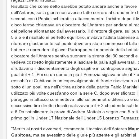
ragazzi che al risultato.
Risultato che come detto sarebbe potuto andare anche a favore
dell'Antares, se la giuria non avesse fatto correre al cronometro
secondi con i Pontini schierati in attacco mentre l'arbitro dopo il f
gioco fermo chiamava un giocatore dell'Antares per andare al re
del pallone allontanato dall'avversario. Il direttore di gara, sul pu
5 a 5 e il risultato in perfetto equilibrio, invitava l'atleta latinense a
ritornare giustamente sul punto dove era stato commesso il fallo 
battere e riprendere il gioco. Purtroppo nel momento della battuta
giocatore dell'Antares sentiva suonare la sirena dei 30 secondi e 
vedeva costretto ingiustamente a lasciare la palla agli avversari,
sfruttavano il disorientamento degli ospiti e in contropiede segnav
goal del + 1. Poi su un uomo in più il Pomezia siglava anche il 7 a
rossoblù di Gubitosa in un capovolgimento di fronte riuscivano a 
sotto di un goal, ma nell'ultima azione della partita Fabio Mariniel
utilizzato più volte quest’anno con la serie C, dopo aver sfiorato il
pareggio in attacco commetteva fallo sul perimetro difensivo e su
successivo tiro diretto i locali realizzavano il + 2 chiudendo sul def
a 6.Da sottolineare la prova di Andrea Mottola a segno con 5 reti e
primo gol in Under 17 Nazionale dell'Under 15 Lorenzo Fantauzzi
"Merito ai nostri avversari, commenta il tecnico dell'Antares
Maur
Gubitosa
, ma se avessimo delle giurie più attente e gli arbitri si