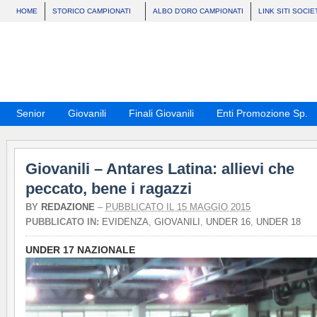
HOME
STORICO CAMPIONATI
ALBO D’ORO CAMPIONATI
LINK SITI SOCIE
Senior
Giovanili
Finali Giovanili
Enti Promozione Sp.
Giovanili – Antares Latina: allievi che
peccato, bene i ragazzi
BY
REDAZIONE
–
PUBBLICATO IL 15 MAGGIO 2015
PUBBLICATO IN:
EVIDENZA
,
GIOVANILI
,
UNDER 16
,
UNDER 18
UNDER 17 NAZIONALE