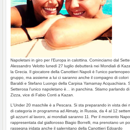
Napoletani in giro per l'Europa in calottina. Cominciamo dal Sette
Alessandro Velotto lunedì 27 luglio debutterà nei Mondiali di Kaz
la Grecia. Il giocatore della Canottieri Napoli è l'unico partenopeo
gruppo, ma assieme a lui ci saranno anche il compagno di colori
Baraldi e Stefano Luongo della Carpisa Yamamay Acquachiara. S
Setterosa l'unico napoletano è… in panchina. Stiamo parlando di
Zizza, vice di Fabio Conti a Kazan.
L'Under 20 maschile è a Pescara. Si sta preparando in vista dei 
di categoria in programma ad Almaty, in Russia, da 4 al 12 sette
gli azzurri al lavoro, ai mondiali saranno 11. Per il momento Napol
rappresentata dal giallorosso Biagio Borrelli, ma prenotano un po
rassegna iridata anche il salernitano della Canottieri Edoardo