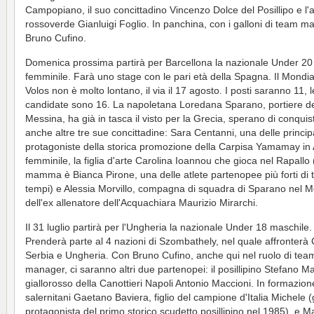
Campopiano, il suo concittadino Vincenzo Dolce del Posillipo e l'a
rossoverde Gianluigi Foglio. In panchina, con i galloni di team m
Bruno Cufino.
Domenica prossima partirà per Barcellona la nazionale Under 20
femminile. Farà uno stage con le pari età della Spagna. Il Mondia
Volos non è molto lontano, il via il 17 agosto. I posti saranno 11, l
candidate sono 16. La napoletana Loredana Sparano, portiere d
Messina, ha già in tasca il visto per la Grecia, sperano di conquis
anche altre tre sue concittadine: Sara Centanni, una delle principa
protagoniste della storica promozione della Carpisa Yamamay in
femminile, la figlia d'arte Carolina Ioannou che gioca nel Rapallo
mamma è Bianca Pirone, una delle atlete partenopee più forti di tu
tempi) e Alessia Morvillo, compagna di squadra di Sparano nel 
dell'ex allenatore dell'Acquachiara Maurizio Mirarchi.
Il 31 luglio partirà per l'Ungheria la nazionale Under 18 maschile.
Prenderà parte al 4 nazioni di Szombathely, nel quale affronterà 
Serbia e Ungheria. Con Bruno Cufino, anche qui nel ruolo di tea
manager, ci saranno altri due partenopei: il posillipino Stefano Ma
giallorosso della Canottieri Napoli Antonio Maccioni. In formazion
salernitani Gaetano Baviera, figlio del campione d'Italia Michele 
protagonista del primo storico scudetto posillipino nel 1985) e M