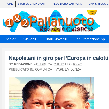
HOME
STORICO CAMPIONATI
ALBO D’ORO CAMPIONATI
LINK SITI SOCIE
Senior
Giovanili
Finali Giovanili
Enti Promozione Sp.
Napoletani in giro per l’Europa in calott
BY
REDAZIONE
–
PUBBLICATO IL 24 LUGLIO 2015
PUBBLICATO IN:
COMUNICATI VARI
,
EVIDENZA