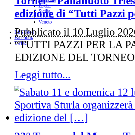
Tornei – Pallanuoto Triest
Piemonte
Puglia
edizione di “Tutti Pazzi 
Sicilia
Toscana
Veneto
Pubblicato il 10 Luglio 202
RSS Feed
Facebook
“TUTTI PAZZI PER LA 
Twitter
EDIZIONE DEL TORNEO 
Leggi tutto...