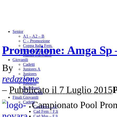
Senior
A1 – A2 – B
C – Promozione
Coppa Italia Fem.
Promozione: Amga Sp 
Coppa Italia Mas.
Master F.li Naz.li
Giovanili
Cadetti
By
Juniores A
Juniores
redazione
Allievi
Ragazzi
–
Pubblicato il 7 Luglio 2015
P
Esordienti
Propaganda
Finali Giovanili
Campionato Pool Pro
Cadetti
Cad Fem – SF
Cad Fem – F.li
Cad Mas – F.li