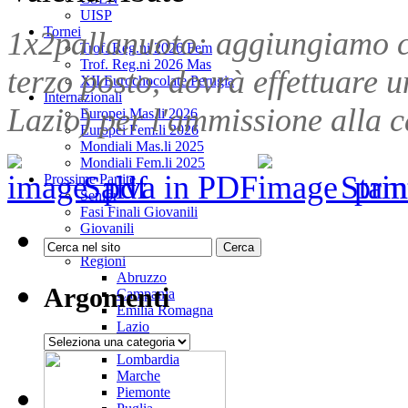
UISP
Tornei
1x2pallanuoto: aggiungiamo c
Trof. Reg.ni 2026 Fem
Trof. Reg.ni 2026 Mas
terzo posto, dovrà effettuare
XII Eurochocolate Perugia
Internazionali
Lazio) per l'ammissione alla c
Europei Mas.li 2026
Europei Fem.li 2026
Mondiali Mas.li 2025
Mondiali Fem.li 2025
Salva in PDF
Stam
Prossime Partite
Senior
Fasi Finali Giovanili
Giovanili
Enti Prom. Sportiva
Regioni
Abruzzo
Argomenti
Campania
Emilia Romagna
Lazio
Argomenti
Liguria
Lombardia
Marche
Piemonte