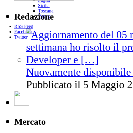
Puglia
Sicilia
Toscana
Redazione
Veneto
RSS Feed
Facebook
Twitter
Nuovamente disponibile 
Pubblicato il 5 Maggio 2
Mercato