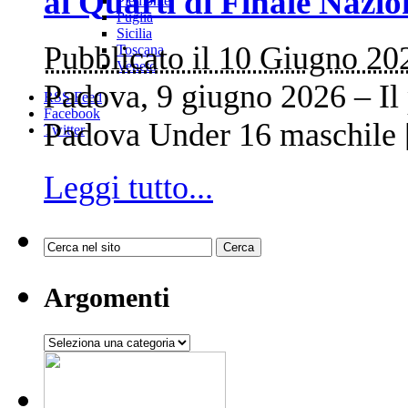
ai Quarti di Finale Nazi
Piemonte
Puglia
Sicilia
Pubblicato il 10 Giugno 20
Toscana
Veneto
Padova, 9 giugno 2026 – Il 
RSS Feed
Facebook
Padova Under 16 maschile
Twitter
Leggi tutto...
Argomenti
Argomenti