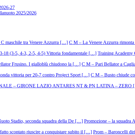
 2026-27
allanuoto 2025/2026
C M – La Venere Azzurra rimonta i
Training Academy O.
C M – Pari Bellator a Caglia
C M – Busto chiude con
Promozione – la squadra A
Prom – Baroncelli dirig