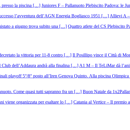
Juniores F – Pallanuoto Plebiscito Padova: le Ju
Allievi A –
Quattro atlete del CS Plebiscito 
Il Posillipo vince il Città di M
A1 M – Il TeLiMar dà l’ani
Buon Natale da 1x2Palla
Catania al Vertice – Il premio