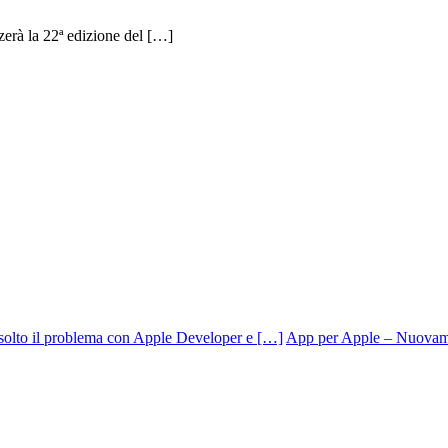
zerà la 22ª edizione del […]
App per Apple – Nuovamen