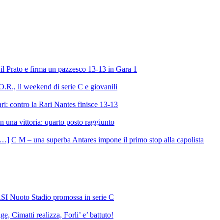
l Prato e firma un pazzesco 13-13 in Gara 1
R., il weekend di serie C e giovanili
ri: contro la Rari Nantes finisce 13-13
 una vittoria: quarto posto raggiunto
C M – una superba Antares impone il primo stop alla capolista
SI Nuoto Stadio promossa in serie C
e, Cimatti realizza, Forli’ e’ battuto!