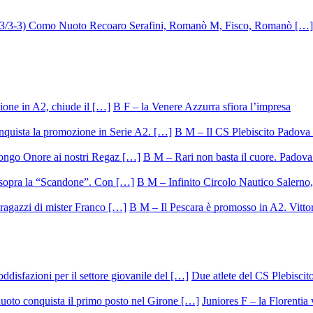
B F – la Venere Azzurra sfiora l’impresa
B M – Il CS Plebiscito Padova 
B M – Rari non basta il cuore. Padova 
B M – Infinito Circolo Nautico Salerno, 
B M – Il Pescara è promosso in A2. Vittor
Due atlete del CS Plebisci
Juniores F – la Florentia 