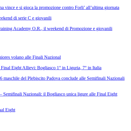
 vince e si gioca la promozione contro Forli’ all’ultima giornata
ekend di serie C e giovanili
raining Academy O.R., il weekend di Promozione e giovanili
niores volano alle Finali Nazional
 Final Eight Allievi: Bogliasco 1° in Liguria, 7° in Italia
6 maschile del Plebiscito Padova conclude alle Semifinali Nazionali
– Semifinali Nazionali: il Bogliasco unica ligure alle Final Eight
nal Eight