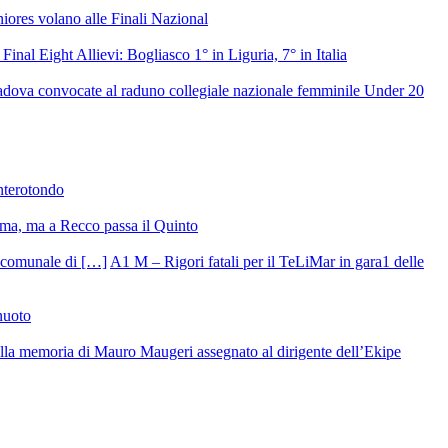
niores volano alle Finali Nazional
 Final Eight Allievi: Bogliasco 1° in Liguria, 7° in Italia
Padova convocate al raduno collegiale nazionale femminile Under 20
onterotondo
ma, ma a Recco passa il Quinto
A1 M – Rigori fatali per il TeLiMar in gara1 delle
nuoto
 alla memoria di Mauro Maugeri assegnato al dirigente dell’Ekipe