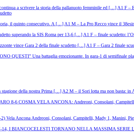
A1 F – Ek
cudetto
A1 M – La Pro Recco vince il 38esi
A1 F – finale scudetto: l’Or
A1 F – Gara 2 finale scu
A2 M – il Sori lotta ma non basta: in 