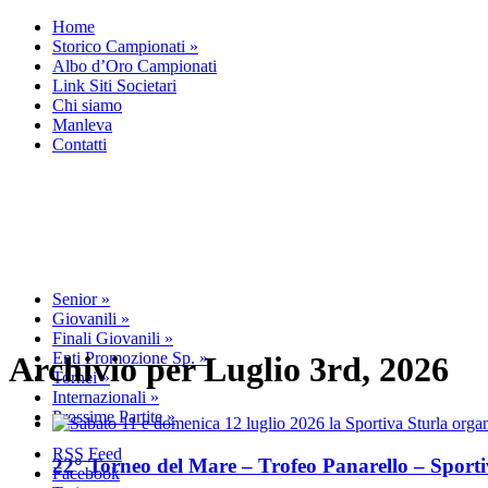
Home
Storico Campionati
»
Albo d’Oro Campionati
Link Siti Societari
Chi siamo
Manleva
Contatti
Senior
»
Giovanili
»
Finali Giovanili
»
Enti Promozione Sp.
»
Archivio per Luglio 3rd, 2026
Tornei
»
Internazionali
»
Prossime Partite
»
RSS Feed
22° Torneo del Mare – Trofeo Panarello – Sportiv
Facebook