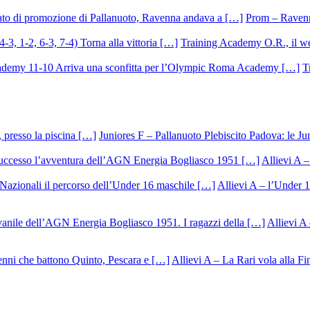
Prom – Ravenna
Training Academy O.R., il we
T
Juniores F – Pallanuoto Plebiscito Padova: le Ju
Allievi A –
Allievi A – l’Under 1
Allievi A 
Allievi A – La Rari vola alla Fi