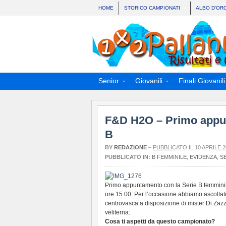
HOME
STORICO CAMPIONATI
ALBO D’OR
Senior
Giovanili
Finali Giovanili
F&D H2O – Primo appun
B
BY
REDAZIONE
–
PUBBLICATO IL 10 APRILE 2
PUBBLICATO IN:
B FEMMINILE
,
EVIDENZA
,
SE
Primo appuntamento con la Serie B femminil
ore 15.00. Per l’occasione abbiamo ascoltato
centrovasca a disposizione di mister Di Zazzo
veliterna:
Cosa ti aspetti da questo campionato?