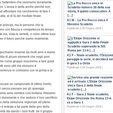
da Settembre che lavoriamo duramente,
ppo. L'ansia è tanta anche perché non
affrontare ma cercheremo di fare il
a, al dì là del risultato finale.
A1 M – La Pro Recco vince il
38esimo Scudetto
i principi, ma le persone che la
Pubblicato il 30 Giugno 2026 |
no con fiducia e competenza da tempo.
te ma, vista la serietà, ci sono ottime basi
 per il futuro perché siamo realmente
iochiamo insieme da molti anni e siamo
A1 F – finale scudetto: l’Orizzon
ita di alcuni elementi che negli anni
pareggia la serie, si deciderà tut
a che come gruppo riusciremo a fare gradi
in gara 3 a Ostia
ti sono utili ma nessuno è
Pubblicato il 28 Giugno 2026 |
perienza lo colmiamo con la grinta e la
iocare un campionato di ottimo livello,
ri senza passare per gli spareggi.
sima serie sembra così lontana. Abbiamo
A1 F – Gara 2 finale scudetto,
no duramente e che vedono il loro sacrificio
Ekipe Orizzonte-Sis Roma 13-6. 
o nella selezione regionale all’ultimo
va a Gara 3
 è entrata a far parte delle giro della
Pubblicato il 28 Giugno 2026 |
tà sta dando i suoi frutti. Se il gruppo