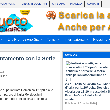
O CAMPIONATI
LINK SITI SOCIETARI
CHI SIAMO
MANLEVA
CONTATTI
Enti Promozione Sp.
Tornei
Internazionali
Prossime P
Serie A1
tamento con la Serie
015
RIE B
A1 F – Ekipe Orizzonte campion
d’Italia per la 26ª volta. Decisiva 
e di pallanuoto Domenica 12 Aprile alle
vittoria per 13-10 in casa della S
 il parere di
Ilaria Mordacchini
,
Roma in Gara 3 della finale
 e uno dei punti di forza della rosa
scudetto
Pubblicato il 6 Luglio 2026 |