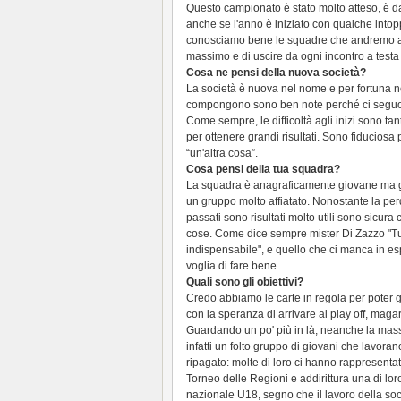
Questo campionato è stato molto atteso, è 
anche se l'anno è iniziato con qualche into
conosciamo bene le squadre che andremo ad 
massimo e di uscire da ogni incontro a testa alt
Cosa ne pensi della nuova società?
La società è nuova nel nome e per fortuna ne
compongono sono ben note perché ci seguo
Come sempre, le difficoltà agli inizi sono tan
per ottenere grandi risultati. Sono fiduciosa
“un'altra cosa”.
Cosa pensi della tua squadra?
La squadra è anagraficamente giovane ma g
un gruppo molto affiatato. Nonostante la perd
passati sono risultati molto utili sono sicur
cose. Come dice sempre mister Di Zazzo "Tut
indispensabile", e quello che ci manca in es
voglia di fare bene.
Quali sono gli obiettivi?
Credo abbiamo le carte in regola per poter g
con la speranza di arrivare ai play off, maga
Guardando un po' più in là, neanche la mas
infatti un folto gruppo di giovani che lavora
ripagato: molte di loro ci hanno rappresentat
Torneo delle Regioni e addirittura una di loro
nazionale U18, segno che il lavoro della socie