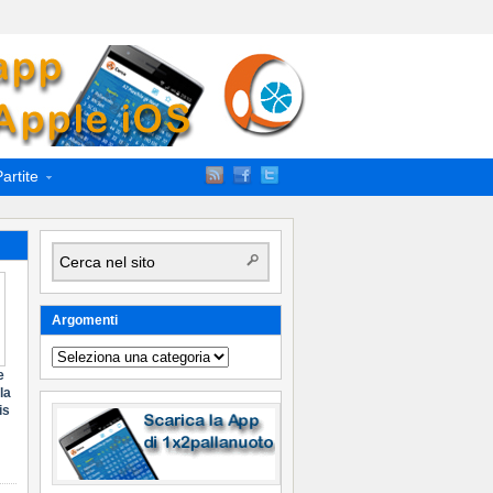
artite
Argomenti
Argomenti
e
la
is