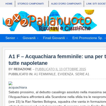
HOME
STORICO CAMPIONATI
ALBO D’ORO CAMPIONATI
LINK SITI SOCIE
Senior
Giovanili
Finali Giovanili
Enti Promozione Sp.
A1 F – Acquachiara femminile: una per t
tutte napoletane
BY
REDAZIONE
–
PUBBLICATO IL 13 OTTOBRE 2015
PUBBLICATO IN:
A1 FEMMINILE
,
EVIDENZA
,
SERIE A1
Sabato prossimo, al debutto casalingo assoluto nella massima se
l'Acquachiara affronterà alla Scandone nella sfida tra le neopro
(ore 15) la Rari Nantes Bologna, squadra che vanta in formazion