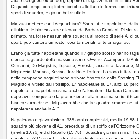
atlete bolognesi ed un bel gruppetto di ragazze nate in Emilia R
Di questi tempi, con gli stranieri che affollano le formazioni italian
sport di squadra, è già un bel risultato.
Ma vuoi mettere con l'Acquachiara? Sono tutte napoletane, dalla
all'ultima, le biancazzurre allenate da Barbara Damiani. Di sicuro
primato, ma forse nessun altra squadra al mondo di serie A, di qu
sport, può vantare un roster così territorialmente omogeneo.
Erano già tutte napoletane quando il 7 giugno scorso hanno tagli
storico traguardo della massima serie. Ovvero: Acampora, D'Anto
Centanni, De Magistris, Esposito, Foresta, Iaccarino, Iavarone, 
Migliaccio, Monaco, Savino, Toraldo e Tortora. Lo sono tuttora d
nella campagna acquisti sono arrivate Anastasio dallo Sporting F
Maglitto e Vitiello dal Posillipo. 17 napoletane su 17, anzi 18 per
napoletana, napoletanissima anche l'allenatore, Barbara Damiani
dopo aver conquistato la promozione nella massima serie, il tecn
biancazzurro disse: "Mi piacerebbe che la squadra rimanesse tut
napoletana anche in A1".
Napoletana e giovanissima. 338 anni complessivi, media 19,88. 
squadra più giovane di A1, preceduta di un soffio dall'Orizzonte 
(media 19,76) e dal Rapallo (19,78). "Squadra giovanissima? Tut
napoletana? Mi ricorda – dice il presidente onorario biancazzurr