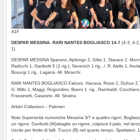
A1F
DESPAR MESSINA- RARI NANTES BOGLIASCO 14-7
(4-3, 4-2,
1)
DESPAR MESSINA Sparano, Apilongo 2, Gitto 1, Starace 2, Morvi
Radicchi 1, Garibotti 5 (1 rig.), Sevenich 1 rig., /, R. Aiello 1, Avola
Bosurgi 1 rig., Laganà. All. Mirarchi
RARI NANTES BOGLIASCO Falconi, Viacava, Rossi 2, Dufour 2,
G. Millo 1, Maggi, Rogondino, Boero 1 rig., Rambaldi, Cocchiere
Frassinetti, Casareto. All. Sinatra
Arbitri Collantoni – Palmieri
Note Superiorità numeriche Messina 3/7 e quattro rigori, Boglias
un rigore. Garibotti (M)sbaglia un rigore, colpisce il palo, nel ter
Uscite per limite di falli: Trucco (B) nel quarto tempo. Spettatori: 