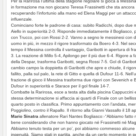
Per la Rarirosa l’ultima della stagione regolare si gioca a Messi
in formazione ma non giocano Teresa Frassinetti che sta ancora
recuperando l’infortunio alla mano ed Elena Maggi per un attacc
influenzale.
Cominciano forte le padrone di casa: subito Radicchi, dopo due m
Aiello in superiorità 2-0. Risponde immediatamente il Bogliasco, 
con Trucco, poi con Rossi 2-2. Vanno a segno le messinesi con d
uomo in più, in mezzo il rigore trasformato da Boero 4-3. Nel se
tempo il Messina controlla il vantaggio, Garibotti in apertura di fr
3. La reazione di Millo 5-4, Apilongo per il più due 6-4. Rigore a 
della Despar, trasforma Garibotti, segna Rossi 7-5. Gol di Garibott
cambio campo la doppietta di Garibotti che apre e chiude, il rigore
fallito, palla sul palo, la rete di Gitto e quella di Dufour 11-6. Nell’
frazione di gioco il Messina trasforma due rigori con Sevenich e 
Dufour in superiorità e Starace per il gol finale 14-7.
Combatte la Rarirosa, esce a testa alta dalla piscina Cappuccini 
stessa determinazione si affaccia ai quarti di Finale con un bellis
quarto posto in classifica. Primo appuntamento con l’andata, mer
Poggiolino, contro il Rapallo. Il ritorno alla Gianni Vassallo il 18 ap
Mario Sinatra
allenatore Rari Nantes Bogliasco:-“Abbiamo fatto 
bene considerando che non hanno giocato né Frassinetti né Mag
Abbiamo tenuto testa per un po’, poi abbiamo commesso alcune
ingenuità. Siamo stati in partita, anche da un certo momento in p