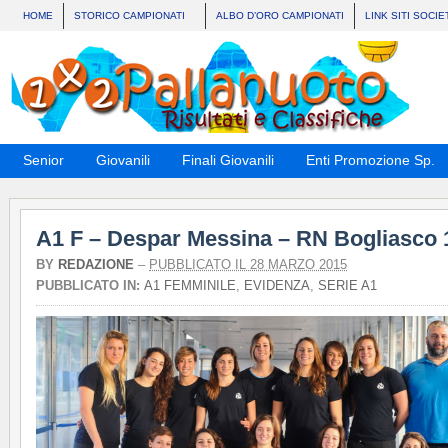
HOME
STORICO CAMPIONATI
ALBO D’ORO CAMPIONATI
LINK SITI SOCIE
Senior
Giovanili
Finali Giovanili
Enti Promozione Sp.
A1 F – Despar Messina – RN Bogliasco 
BY
REDAZIONE
–
PUBBLICATO IL 28 MARZO 2015
PUBBLICATO IN:
A1 FEMMINILE
,
EVIDENZA
,
SERIE A1