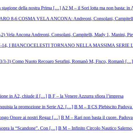
A2 M – il Sori lotta ma non basta: in 
B F – la Venere Azzurra sfiora l’impresa
B M – Il CS Plebiscito Padova 
B M – Rari non basta il cuore. Padova 
B M – Infinito Circolo Nautico Salerno, 