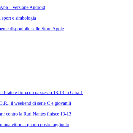
App – versione Android
ra sport e simbologia
te disponibile sullo Store Apple
l Prato e firma un pazzesco 13-13 in Gara 1
R., il weekend di serie C e giovanili
ri: contro la Rari Nantes finisce 13-13
 una vittoria: quarto posto raggiunto