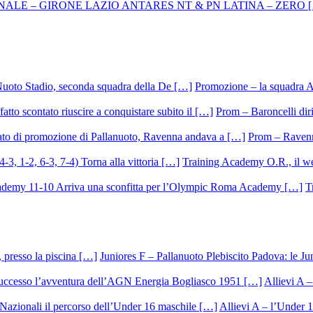
Promozione – la squadra A
Prom – Baroncelli dirig
Prom – Ravenna
Training Academy O.R., il we
T
Juniores F – Pallanuoto Plebiscito Padova: le Ju
Allievi A –
Allievi A – l’Under 1