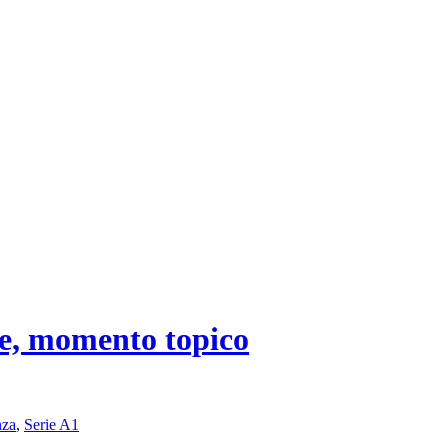
te, momento topico
nza
,
Serie A1