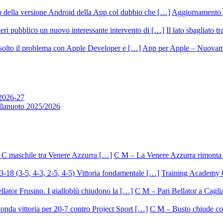
Aggiornamento 
Il lato sbagliato t
App per Apple – Nuovamen
 2026-27
allanuoto 2025/2026
C M – La Venere Azzurra rimonta i
Training Academy O.
C M – Pari Bellator a Caglia
C M – Busto chiude con