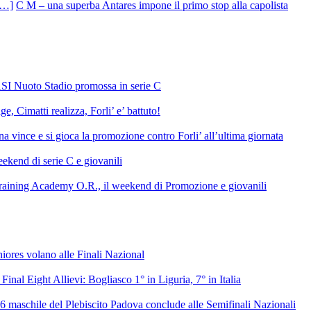
C M – una superba Antares impone il primo stop alla capolista
SI Nuoto Stadio promossa in serie C
e, Cimatti realizza, Forli’ e’ battuto!
 vince e si gioca la promozione contro Forli’ all’ultima giornata
ekend di serie C e giovanili
raining Academy O.R., il weekend di Promozione e giovanili
niores volano alle Finali Nazional
 Final Eight Allievi: Bogliasco 1° in Liguria, 7° in Italia
6 maschile del Plebiscito Padova conclude alle Semifinali Nazionali