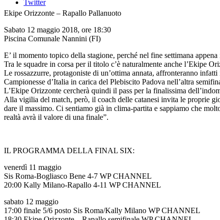
Twitter
Ekipe Orizzonte – Rapallo Pallanuoto
Sabato 12 maggio 2018, ore 18:30
Piscina Comunale Nannini (FI)
E’ il momento topico della stagione, perché nel fine settimana appena i
Tra le squadre in corsa per il titolo c’è naturalmente anche l’Ekipe O
Le rossazzurre, protagoniste di un’ottima annata, affronteranno infatti
Campionesse d’Italia in carica del Plebiscito Padova nell’altra semifin
L’Ekipe Orizzonte cercherà quindi il pass per la finalissima dell’indom
Alla vigilia del match, però, il coach delle catanesi invita le proprie 
dare il massimo. Ci sentiamo già in clima-partita e sappiamo che molto
realtà avrà il valore di una finale”.
IL PROGRAMMA DELLA FINAL SIX:
venerdì 11 maggio
Sis Roma-Bogliasco Bene 4-7 WP CHANNEL
20:00 Kally Milano-Rapallo 4-11 WP CHANNEL
sabato 12 maggio
17:00 finale 5/6 posto Sis Roma/Kally Milano WP CHANNEL
18:30 Ekipe Orizzonte – Rapallo semifinale WP CHANNEL