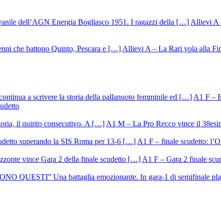
Allievi A 
Allievi A – La Rari vola alla Fi
A1 F – Ek
cudetto
A1 M – La Pro Recco vince il 38esi
A1 F – finale scudetto: l’Or
A1 F – Gara 2 finale scu