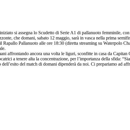
niziato si assegna lo Scudetto di Serie A1 di pallanuoto femminile, con 
rizzonte, che domani, sabato 12 maggio, sarà in vasca nella prima semifi
 il Rapallo Pallanuoto alle ore 18:30 (diretta streaming su Waterpolo Cha
ale.
ani affrontando ancora una volta le liguri, sconfitte in casa da Capitan
giocatrici a tenere alta la concentrazione, per l’importanza della sfida: 
 dell’esito del match di domani dipenderà da noi. Ci prepariamo ad affro