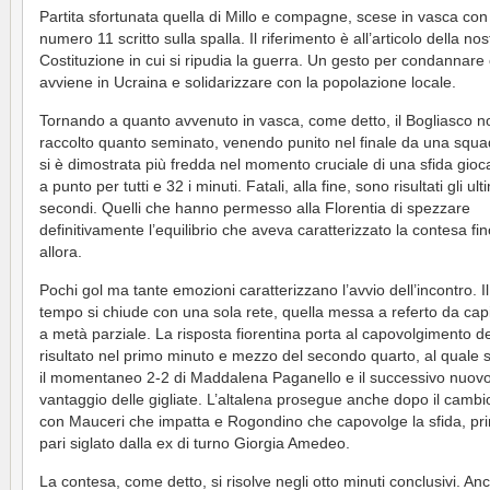
Partita sfortunata quella di Millo e compagne, scese in vasca con
numero 11 scritto sulla spalla. Il riferimento è all’articolo della nos
Costituzione in cui si ripudia la guerra. Un gesto per condannare
avviene in Ucraina e solidarizzare con la popolazione locale.
Tornando a quanto avvenuto in vasca, come detto, il Bogliasco n
raccolto quanto seminato, venendo punito nel finale da una squ
si è dimostrata più fredda nel momento cruciale di una sfida gioc
a punto per tutti e 32 i minuti. Fatali, alla fine, sono risultati gli ul
secondi. Quelli che hanno permesso alla Florentia di spezzare
definitivamente l’equilibrio che aveva caratterizzato la contesa fi
allora.
Pochi gol ma tante emozioni caratterizzano l’avvio dell’incontro. I
tempo si chiude con una sola rete, quella messa a referto da capi
a metà parziale. La risposta fiorentina porta al capovolgimento de
risultato nel primo minuto e mezzo del secondo quarto, al quale
il momentaneo 2-2 di Maddalena Paganello e il successivo nuov
vantaggio delle gigliate. L’altalena prosegue anche dopo il cambi
con Mauceri che impatta e Rogondino che capovolge la sfida, pr
pari siglato dalla ex di turno Giorgia Amedeo.
La contesa, come detto, si risolve negli otto minuti conclusivi. An