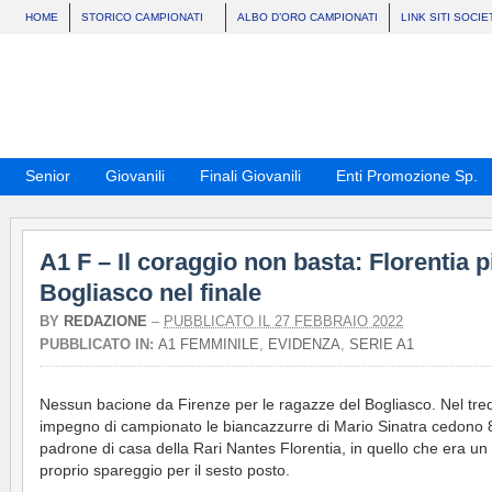
HOME
STORICO CAMPIONATI
ALBO D’ORO CAMPIONATI
LINK SITI SOCIE
Senior
Giovanili
Finali Giovanili
Enti Promozione Sp.
A1 F – Il coraggio non basta: Florentia 
Bogliasco nel finale
BY
REDAZIONE
–
PUBBLICATO IL 27 FEBBRAIO 2022
PUBBLICATO IN:
A1 FEMMINILE
,
EVIDENZA
,
SERIE A1
Nessun bacione da Firenze per le ragazze del Bogliasco. Nel tre
impegno di campionato le biancazzurre di Mario Sinatra cedono 8
padrone di casa della Rari Nantes Florentia, in quello che era un
proprio spareggio per il sesto posto.