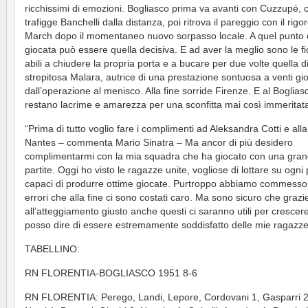
ricchissimi di emozioni. Bogliasco prima va avanti con Cuzzupé, 
trafigge Banchelli dalla distanza, poi ritrova il pareggio con il rigo
March dopo il momentaneo nuovo sorpasso locale. A quel punto 
giocata può essere quella decisiva. E ad aver la meglio sono le fi
abili a chiudere la propria porta e a bucare per due volte quella d
strepitosa Malara, autrice di una prestazione sontuosa a venti gio
dall’operazione al menisco. Alla fine sorride Firenze. E al Boglias
restano lacrime e amarezza per una sconfitta mai così immeritat
“Prima di tutto voglio fare i complimenti ad Aleksandra Cotti e alla
Nantes – commenta Mario Sinatra – Ma ancor di più desidero
complimentarmi con la mia squadra che ha giocato con una gra
partite. Oggi ho visto le ragazze unite, vogliose di lottare su ogni
capaci di produrre ottime giocate. Purtroppo abbiamo commesso
errori che alla fine ci sono costati caro. Ma sono sicuro che grazi
all’atteggiamento giusto anche questi ci saranno utili per crescer
posso dire di essere estremamente soddisfatto delle mie ragazze
TABELLINO:
RN FLORENTIA-BOGLIASCO 1951 8-6
RN FLORENTIA: Perego, Landi, Lepore, Cordovani 1, Gasparri 2, 