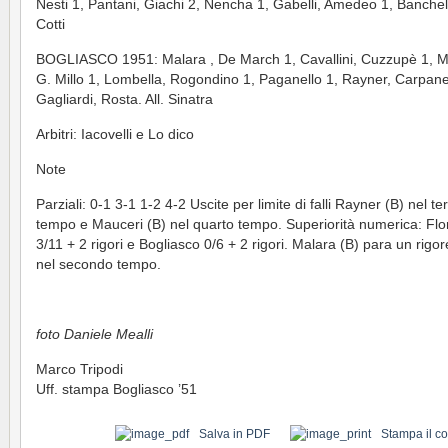
Nesti 1, Pantani, Giachi 2, Nencha 1, Gabelli, Amedeo 1, Banchelli
Cotti
BOGLIASCO 1951: Malara , De March 1, Cavallini, Cuzzupè 1, M
G. Millo 1, Lombella, Rogondino 1, Paganello 1, Rayner, Carpane
Gagliardi, Rosta. All. Sinatra
Arbitri: Iacovelli e Lo dico
Note
Parziali: 0-1 3-1 1-2 4-2 Uscite per limite di falli Rayner (B) nel te
tempo e Mauceri (B) nel quarto tempo. Superiorità numerica: Flo
3/11 + 2 rigori e Bogliasco 0/6 + 2 rigori. Malara (B) para un rigor
nel secondo tempo.
foto Daniele Mealli
Marco Tripodi
Uff. stampa Bogliasco ’51
Salva in PDF
Stampa il c