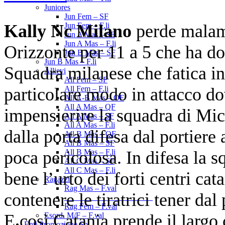
Juniores
Jun Fem – SF
Kally Nc Milano
perde malame
Jun Fem – F.li
Jun A Mas – SF
Jun A Mas – F.li
Orizzonte per 11 a 5 che ha do
Jun B Mas – SF
Jun B Mas – F.li
Squadra milanese che fatica in
Allievi
All Fem – SF
particolare modo in attacco do
All Fem – F.li
All A-B Mas – OF
All A Mas – QF
impensierire la squadra di Mice
All A Mas – SF
All A Mas – F.li
dalla porta difesa dal portiere
All B Mas – QF
All B Mas – SF
poca pericolosa. In difesa la 
All B Mas – F.li
All C Mas – SF
All C Mas – F.li
bene l’urto dei forti centri cat
Ragazzi
Rag Mas – F.val
contenere le tiratrici tener da
______________________
Rag Fem – F.val
E così Catania prende il larg
Esord. M/F – F.val
Enti Promozione Sp.