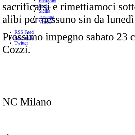
Piemonte
sacrificarsi e rimettiamoci so
Puglia
Sicilia
alibi per nessuno sin da lunedì
Toscana
Veneto
RSS Feed
Prossimo impegno sabato 23 c
Facebook
Twitter
Cozzi.
NC Milano