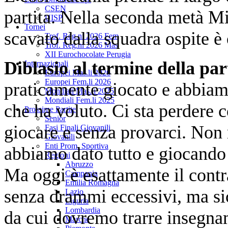
CSEN
partita. Nella seconda metà Mi
UISP
Tornei
scavato dalla squadra ospite è
Trof. Reg.ni 2026 Fem
Trof. Reg.ni 2026 Mas
XII Eurochocolate Perugia
Diblasio al termine della par
Internazionali
Europei Mas.li 2026
Europei Fem.li 2026
praticamente giocato e abbiamo
Mondiali Mas.li 2025
Mondiali Fem.li 2025
che ha voluto. Ci sta perdere 
Prossime Partite
Senior
giocare e senza provarci. Non 
Fasi Finali Giovanili
Giovanili
Enti Prom. Sportiva
abbiamo dato tutto e giocando 
Regioni
Abruzzo
Ma oggi è esattamente il contr
Campania
Emilia Romagna
senza drammi eccessivi, ma s
Lazio
Liguria
Lombardia
da cui dovremo trarre insegna
Marche