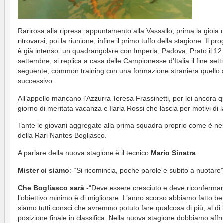
Rarirosa alla ripresa: appuntamento alla Vassallo, prima la gioia d
ritrovarsi, poi la riunione, infine il primo tuffo della stagione. Il 
è già intenso: un quadrangolare con Imperia, Padova, Prato il 12
settembre, si replica a casa delle Campionesse d’Italia il fine set
seguente; common training con una formazione straniera quello
successivo.
All’appello mancano l’Azzurra Teresa Frassinetti, per lei ancora 
giorno di meritata vacanza e Ilaria Rossi che lascia per motivi di 
Tante le giovani aggregate alla prima squadra proprio come è nei 
della Rari Nantes Bogliasco.
A parlare della nuova stagione è il tecnico
Mario Sinatra
.
Mister ci siamo
:-“Si ricomincia, poche parole e subito a nuotare”
Che Bogliasco sarà
:-“Deve essere cresciuto e deve riconfermar
l’obiettivo minimo è di migliorare. L’anno scorso abbiamo fatto b
siamo tutti consci che avremmo potuto fare qualcosa di più, al di l
posizione finale in classifica. Nella nuova stagione dobbiamo affr