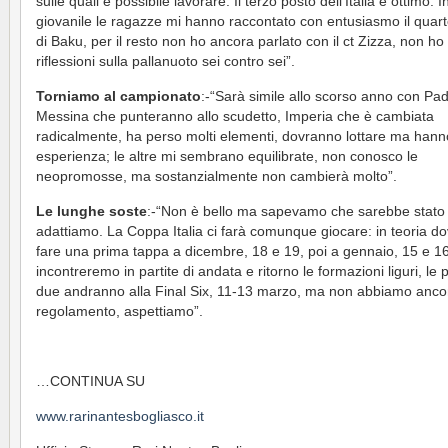
sulle quali è possibile lavorare. Il terzo posto dell’Italia è ottimo.
giovanile le ragazze mi hanno raccontato con entusiasmo il quar
di Baku, per il resto non ho ancora parlato con il ct Zizza, non h
riflessioni sulla pallanuoto sei contro sei”.
Torniamo al campionato
:-“Sarà simile allo scorso anno con Pa
Messina che punteranno allo scudetto, Imperia che è cambiata
radicalmente, ha perso molti elementi, dovranno lottare ma hann
esperienza; le altre mi sembrano equilibrate, non conosco le
neopromosse, ma sostanzialmente non cambierà molto”.
Le lunghe soste
:-“Non è bello ma sapevamo che sarebbe stato c
adattiamo. La Coppa Italia ci farà comunque giocare: in teoria 
fare una prima tappa a dicembre, 18 e 19, poi a gennaio, 15 e 16
incontreremo in partite di andata e ritorno le formazioni liguri, le 
due andranno alla Final Six, 11-13 marzo, ma non abbiamo ancor
regolamento, aspettiamo”.
…CONTINUA SU
www.rarinantesbogliasco.it