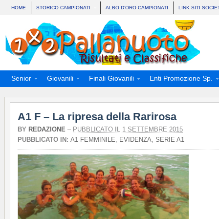
HOME
STORICO CAMPIONATI
ALBO D’ORO CAMPIONATI
LINK SITI SOCIE
Senior
Giovanili
Finali Giovanili
Enti Promozione Sp.
A1 F – La ripresa della Rarirosa
BY
REDAZIONE
–
PUBBLICATO IL 1 SETTEMBRE 2015
PUBBLICATO IN:
A1 FEMMINILE
,
EVIDENZA
,
SERIE A1