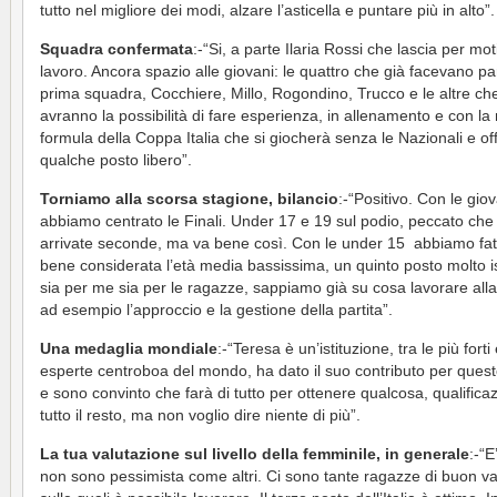
tutto nel migliore dei modi, alzare l’asticella e puntare più in alto”.
Squadra confermata
:-“Si, a parte Ilaria Rossi che lascia per moti
lavoro. Ancora spazio alle giovani: le quattro che già facevano pa
prima squadra, Cocchiere, Millo, Rogondino, Trucco e le altre ch
avranno la possibilità di fare esperienza, in allenamento e con la
formula della Coppa Italia che si giocherà senza le Nazionali e off
qualche posto libero”.
Torniamo alla scorsa stagione, bilancio
:-“Positivo. Con le giov
abbiamo centrato le Finali. Under 17 e 19 sul podio, peccato ch
arrivate seconde, ma va bene così. Con le under 15 abbiamo fat
bene considerata l’età media bassissima, un quinto posto molto is
sia per me sia per le ragazze, sappiamo già su cosa lavorare alla
ad esempio l’approccio e la gestione della partita”.
Una medaglia mondiale
:-“Teresa è un’istituzione, tra le più forti
esperte centroboa del mondo, ha dato il suo contributo per ques
e sono convinto che farà di tutto per ottenere qualcosa, qualifica
tutto il resto, ma non voglio dire niente di più”.
La tua valutazione sul livello della femminile, in generale
:-“E
non sono pessimista come altri. Ci sono tante ragazze di buon va