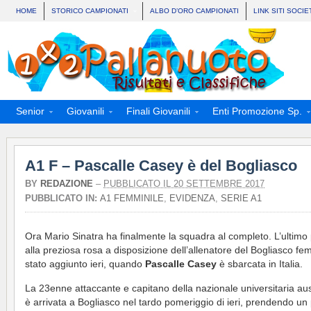
HOME
STORICO CAMPIONATI
ALBO D’ORO CAMPIONATI
LINK SITI SOCIE
Senior
Giovanili
Finali Giovanili
Enti Promozione Sp.
A1 F – Pascalle Casey è del Bogliasco
BY
REDAZIONE
–
PUBBLICATO IL 20 SETTEMBRE 2017
PUBBLICATO IN:
A1 FEMMINILE
,
EVIDENZA
,
SERIE A1
Ora Mario Sinatra ha finalmente la squadra al completo. L’ultimo 
alla preziosa rosa a disposizione dell’allenatore del Bogliasco fe
stato aggiunto ieri, quando
Pascalle Casey
è sbarcata in Italia.
La 23enne attaccante e capitano della nazionale universitaria aus
è arrivata a Bogliasco nel tardo pomeriggio di ieri, prendendo un