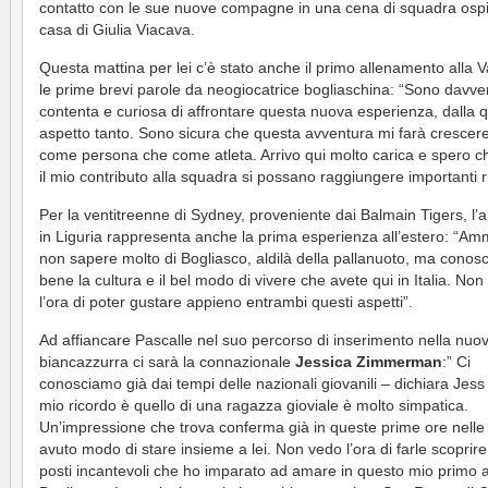
contatto con le sue nuove compagne in una cena di squadra ospi
casa di Giulia Viacava.
Questa mattina per lei c’è stato anche il primo allenamento alla V
le prime brevi parole da neogiocatrice bogliaschina: “Sono davve
contenta e curiosa di affrontare questa nuova esperienza, dalla 
aspetto tanto. Sono sicura che questa avventura mi farà crescere
come persona che come atleta. Arrivo qui molto carica e spero 
il mio contributo alla squadra si possano raggiungere importanti ris
Per la ventitreenne di Sydney, proveniente dai Balmain Tigers, l’
in Liguria rappresenta anche la prima esperienza all’estero: “Am
non sapere molto di Bogliasco, aldilà della pallanuoto, ma conos
bene la cultura e il bel modo di vivere che avete qui in Italia. No
l’ora di poter gustare appieno entrambi questi aspetti”.
Ad affiancare Pascalle nel suo percorso di inserimento nella nuov
biancazzurra ci sarà la connazionale
Jessica Zimmerman
:” Ci
conosciamo già dai tempi delle nazionali giovanili – dichiara Jess 
mio ricordo è quello di una ragazza gioviale è molto simpatica.
Un’impressione che trova conferma già in queste prime ore nelle 
avuto modo di stare insieme a lei. Non vedo l’ora di farle scoprire
posti incantevoli che ho imparato ad amare in questo mio primo 