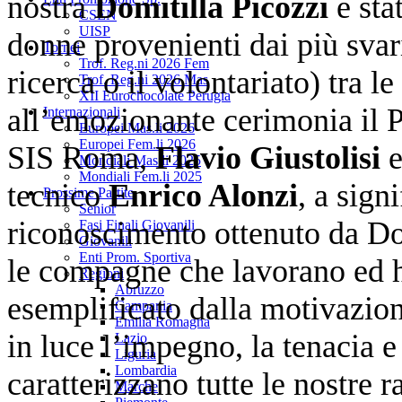
nostra
Domitilla Picozzi
è sta
CSEN
UISP
donne provenienti dai più svari
Tornei
Trof. Reg.ni 2026 Fem
ricerca o il volontariato) tra l
Trof. Reg.ni 2026 Mas
XII Eurochocolate Perugia
all’emozionante cerimonia il P
Internazionali
Europei Mas.li 2026
Europei Fem.li 2026
SIS Roma,
Flavio Giustolisi
Mondiali Mas.li 2025
Mondiali Fem.li 2025
tecnico
Enrico Alonzi
, a sign
Prossime Partite
Senior
riconoscimento ottenuto da Domi
Fasi Finali Giovanili
Giovanili
Enti Prom. Sportiva
le compagne che lavorano ed h
Regioni
Abruzzo
esemplificato dalla motivazion
Campania
Emilia Romagna
in luce l’impegno, la tenacia e
Lazio
Liguria
Lombardia
caratterizzano tutte le nostre r
Marche