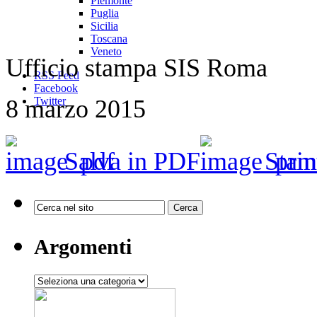
Piemonte
Puglia
Sicilia
Toscana
Veneto
Ufficio stampa SIS Roma
RSS Feed
Facebook
8 marzo 2015
Twitter
Salva in PDF
Stam
Argomenti
Argomenti