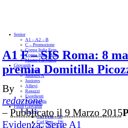
Senior
A1 – A2 – B
C – Promozione
Coppa Italia Fem.
A1 F – SIS Roma: 8 ma
Coppa Italia Mas.
Master F.li Naz.li
premia Domitilla Picoz
Giovanili
Cadetti
Juniores A
Juniores
By
Allievi
Ragazzi
Esordienti
redazione
Propaganda
Finali Giovanili
–
Pubblicato il 9 Marzo 2015
P
Cadetti
Cad Fem – SF
Evidenza
,
Serie A1
Cad Fem – F.li
Cad Mas – F.li