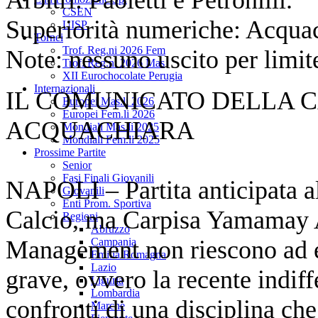
CSEN
Superiorità numeriche: Acqua
UISP
Tornei
Trof. Reg.ni 2026 Fem
Note: nessuno uscito per limite 
Trof. Reg.ni 2026 Mas
XII Eurochocolate Perugia
Internazionali
IL COMUNICATO DELLA 
Europei Mas.li 2026
Europei Fem.li 2026
ACQUACHIARA
Mondiali Mas.li 2025
Mondiali Fem.li 2025
Prossime Partite
Senior
Fasi Finali Giovanili
NAPOLI – Partita anticipata all
Giovanili
Enti Prom. Sportiva
Calcio, ma Carpisa Yamamay 
Regioni
Abruzzo
Management non riescono ad evi
Campania
Emilia Romagna
Lazio
grave, ovvero la recente indiff
Liguria
Lombardia
confronti di una disciplina che
Marche