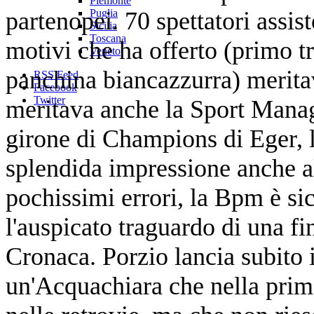
Piemonte
partenopei. 70 spettatori assis
Puglia
Sicilia
Toscana
motivi che ha offerto (primo tra
Veneto
panchina biancazzurra) meritav
RSS Feed
Facebook
Twitter
meritava anche la Sport Manag
girone di Champions di Eger, l
splendida impressione anche a
pochissimi errori, la Bpm è s
l'auspicato traguardo di una fi
Cronaca. Porzio lancia subito 
un'Acquachiara che nella prima