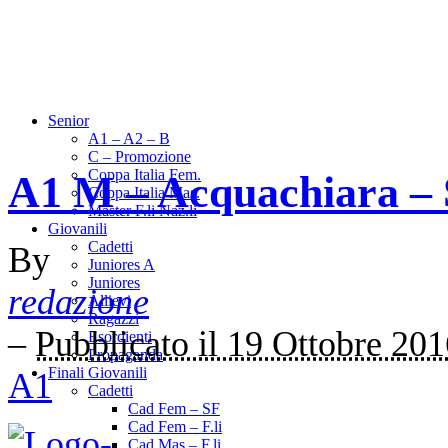
Senior
A1 – A2 – B
C – Promozione
Coppa Italia Fem.
A1 M – Acquachiara –
Coppa Italia Mas.
Master F.li Naz.li
Giovanili
Cadetti
By
Juniores A
Juniores
redazione
Allievi
Ragazzi
–
Pubblicato il 19 Ottobre 20
Esordienti
Propaganda
Finali Giovanili
A1
Cadetti
Cad Fem – SF
Cad Fem – F.li
Cad Mas – F.li