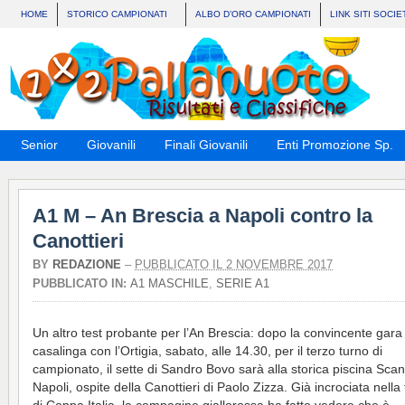
HOME
STORICO CAMPIONATI
ALBO D’ORO CAMPIONATI
LINK SITI SOCIE
Senior
Giovanili
Finali Giovanili
Enti Promozione Sp.
A1 M – An Brescia a Napoli contro la
Canottieri
BY
REDAZIONE
–
PUBBLICATO IL 2 NOVEMBRE 2017
PUBBLICATO IN:
A1 MASCHILE
,
SERIE A1
Un altro test probante per l’An Brescia: dopo la convincente gara
casalinga con l’Ortigia, sabato, alle 14.30, per il terzo turno di
campionato, il sette di Sandro Bovo sarà alla storica piscina Sca
Napoli, ospite della Canottieri di Paolo Zizza. Già incrociata nella