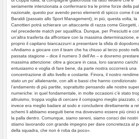
di Coppa Italia, la compagine giallorossa ha fatto vedere che è
seriamente intenzionata a confermarsi tra le prime forze della pa
nazionale, questo pur avendo perso elementi di spicco come il c
Baraldi (passato allo Sport Management); in più, questa volta, la
Canottieri potrà schierare un attaccante di razza come Giorgetti,
nel precedente match per squalifica. Dunque, per Presciutti e c
un’altra trasferta da affrontare con la massima determinazione, e
proprio il capitano biancazzurri a presentare la sfida di dopodoma
«Andiamo a giocare con il team che ha chiuso al terzo posto nell
passata stagione – dice il numero 3 dell’An – e dovremo prestare
massima attenzione: oltre a giocare in casa, loro saranno carichi 
entusiasmo e voglia di fare bene, da parte nostra occorrerà una
concentrazione di alto livello e costante. Finora, il nostro rendim
stato un po’ altalenante, con alti e bassi che hanno condizionato
l’andamento di più partite, soprattutto pensando alle nostre super
numeriche: in quel fondamentale, in molte occasioni c’è stato tro
altruismo, troppa voglia di cercare il compagno meglio piazzato,
invece era meglio badare al sodo e concludere direttamente a ret
schemi li abbiamo eseguiti bene ma dovevamo essere più cinici 
la palla dentro. Comunque, siamo sereni, siamo consci dei nostri
stiamo lavorando con grande impegno per dare concretezza al p
della squadra, che non è roba da poco».