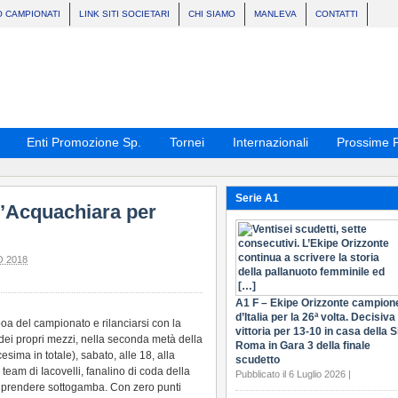
O CAMPIONATI
LINK SITI SOCIETARI
CHI SIAMO
MANLEVA
CONTATTI
Enti Promozione Sp.
Tornei
Internazionali
Prossime P
Serie A1
l’Acquachiara per
O 2018
A1 F – Ekipe Orizzonte campion
d’Italia per la 26ª volta. Decisiva 
boa del campionato e rilanciarsi con la
vittoria per 13-10 in casa della S
ei propri mezzi, nella seconda metà della
Roma in Gara 3 della finale
esima in totale), sabato, alle 18, alla
scudetto
 team di Iacovelli, fanalino di coda della
Pubblicato il 6 Luglio 2026 |
a prendere sottogamba. Con zero punti