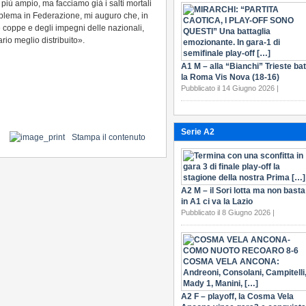
iù ampio, ma facciamo già i salti mortali
oblema in Federazione, mi auguro che, in
le coppe e degli impegni delle nazionali,
io meglio distribuito».
A1 M – alla “Bianchi” Trieste bat
la Roma Vis Nova (18-16)
Pubblicato il 14 Giugno 2026 |
Serie A2
Stampa il contenuto
A2 M – il Sori lotta ma non basta
in A1 ci va la Lazio
Pubblicato il 8 Giugno 2026 |
A2 F – playoff, la Cosma Vela