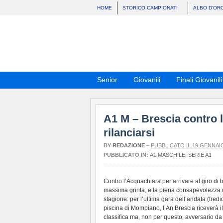
HOME
STORICO CAMPIONATI
ALBO D’OR
Senior
Giovanili
Finali Giovanili
A1 M – Brescia contro 
rilanciarsi
BY
REDAZIONE
–
PUBBLICATO IL 19 GENNAI
PUBBLICATO IN:
A1 MASCHILE
,
SERIE A1
Contro l’Acquachiara per arrivare al giro di 
massima grinta, e la piena consapevolezza d
stagione: per l’ultima gara dell’andata (tredic
piscina di Mompiano, l’An Brescia riceverà il
classifica ma, non per questo, avversario d