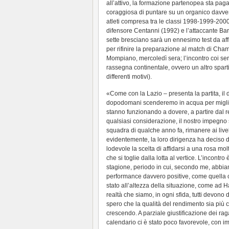
all’attivo, la formazione partenopea sta paga
coraggiosa di puntare su un organico davver
atleti compresa tra le classi 1998-1999-2000,
difensore Centanni (1992) e l’attaccante Barbe
sette bresciano sarà un ennesimo test da a
per rifinire la preparazione al match di Cham
Mompiano, mercoledì sera; l’incontro coi ser
rassegna continentale, ovvero un altro spar
differenti motivi).
«Come con la Lazio – presenta la partita, il d
dopodomani scenderemo in acqua per miglio
stanno funzionando a dovere, a partire dal r
qualsiasi considerazione, il nostro impegno 
squadra di qualche anno fa, rimanere ai livelli 
evidentemente, la loro dirigenza ha deciso d
lodevole la scelta di affidarsi a una rosa mo
che si toglie dalla lotta al vertice. L’incontr
stagione, periodo in cui, secondo me, abbiam
performance davvero positive, come quella co
stato all’altezza della situazione, come ad 
realtà che siamo, in ogni sfida, tutti devono d
spero che la qualità del rendimento sia più 
crescendo. A parziale giustificazione dei rag
calendario ci è stato poco favorevole, con im