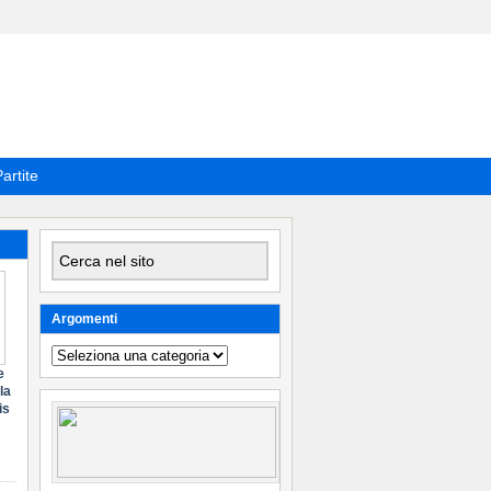
artite
Argomenti
Argomenti
e
la
is