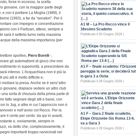
ndo, forse in eccesso, la scelta
o giovane, con la maggior parte degli
 e con il portiere La Moglia (1989), il
risi (1993), a far da “senatori”. Per il
ffrontare con impegno e concentrazione
A1 M – La Pro Recco vince il
pions con il Partizan, atteso, sempre a
38esimo Scudetto
Pubblicato il 30 Giugno 2026 |
bi sarà il settimo turno nella massima
tiacque della massima importanza (per
irettore sportivo,
Piero Borelli
-,
rare gli automatismi di gioco che non
endimento in superiorità: a prescindere da
A1 F – finale scudetto: l’Orizzon
pareggia la serie, si deciderà tut
sarà intenso. L’Acquachiara non è più la
in gara 3 a Ostia
più alti è molto difficile e,
Pubblicato il 28 Giugno 2026 |
i mollare la presa. Anche se è senz’altro
lto giovane, dispiace vedere un altro club
o è una sorta di chiusura della prima parte di
o fatto segnare degli alti e bassi, con
n lo Jug, e altre in cui l’approccio non è
Hannover e nell’avvio col Recco. Per la
A1 F – Gara 2 finale scudetto,
are il cento per cento: da qui in avanti,
Ekipe Orizzonte-Sis Roma 13-6. 
costante e, ovviamente, sempre in
va a Gara 3
azzi, va detto che, complessivamente, il
Pubblicato il 28 Giugno 2026 |
pegni importanti troppo ravvicinati nel