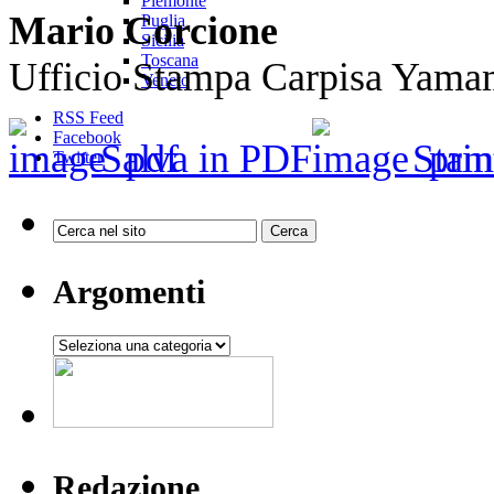
Piemonte
Mario Corcione
Puglia
Sicilia
Toscana
Ufficio Stampa Carpisa Yama
Veneto
RSS Feed
Facebook
Salva in PDF
Stam
Twitter
Argomenti
Argomenti
Redazione