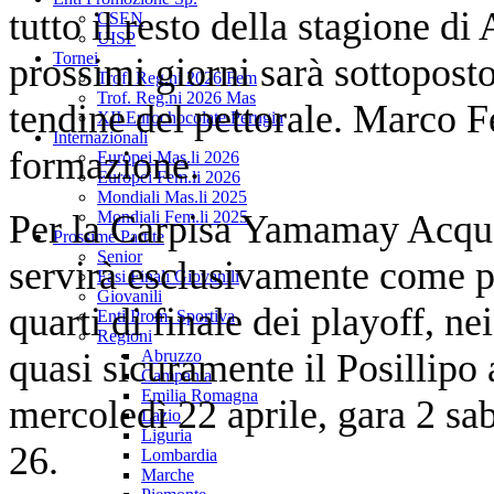
tutto il resto della stagione di
CSEN
UISP
Tornei
prossimi giorni sarà sottoposto
Trof. Reg.ni 2026 Fem
Trof. Reg.ni 2026 Mas
tendine del pettorale. Marco F
XII Eurochocolate Perugia
Internazionali
formazione.
Europei Mas.li 2026
Europei Fem.li 2026
Mondiali Mas.li 2025
Per la Carpisa Yamamay Acquac
Mondiali Fem.li 2025
Prossime Partite
Senior
servirà esclusivamente come p
Fasi Finali Giovanili
Giovanili
quarti di finale dei playoff, ne
Enti Prom. Sportiva
Regioni
quasi sicuramente il Posillipo a
Abruzzo
Campania
Emilia Romagna
mercoledì 22 aprile, gara 2 sa
Lazio
Liguria
26.
Lombardia
Marche