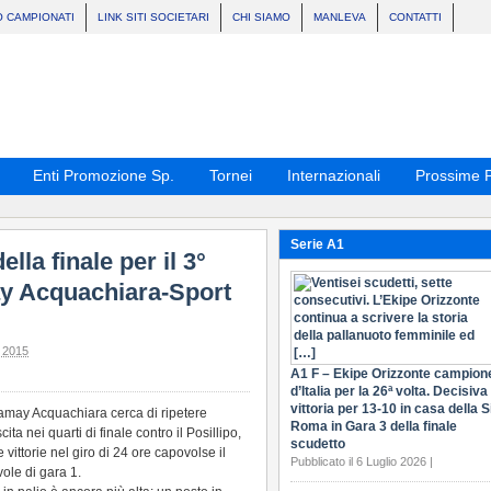
O CAMPIONATI
LINK SITI SOCIETARI
CHI SIAMO
MANLEVA
CONTATTI
Enti Promozione Sp.
Tornei
Internazionali
Prossime P
Serie A1
la finale per il 3°
y Acquachiara-Sport
 2015
A1 F – Ekipe Orizzonte campion
d’Italia per la 26ª volta. Decisiva 
vittoria per 13-10 in casa della S
may Acquachiara cerca di ripetere
Roma in Gara 3 della finale
cita nei quarti di finale contro il Posillipo,
scudetto
 vittorie nel giro di 24 ore capovolse il
Pubblicato il 6 Luglio 2026 |
ole di gara 1.