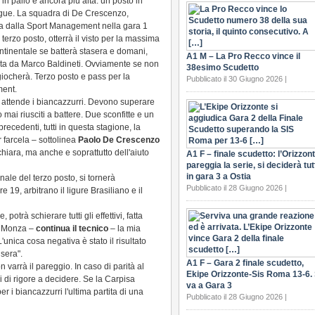
 in palio è ancora più alta: un posto in
ue. La squadra di De Crescenzo,
za dalla Sport Management nella gara 1
l terzo posto, otterrà il visto per la massima
tinentale se batterà stasera e domani,
A1 M – La Pro Recco vince il
ta da Marco Baldineti. Ovviamente se non
38esimo Scudetto
 giocherà. Terzo posto e pass per la
Pubblicato il 30 Giugno 2026 |
ment.
he attende i biancazzurri. Devono superare
mai riusciti a battere. Due sconfitte e un
precedenti, tutti in questa stagione, la
 farcela – sottolinea
Paolo De Crescenzo
hiara, ma anche e soprattutto dell'aiuto
A1 F – finale scudetto: l’Orizzon
pareggia la serie, si deciderà tut
in gara 3 a Ostia
ale del terzo posto, si tornerà
Pubblicato il 28 Giugno 2026 |
ore 19, arbitrano il ligure Brasiliano e il
trà schierare tutti gli effettivi, fatta
"A Monza –
continua il tecnico
– la mia
'unica cosa negativa è stato il risultato
sera".
A1 F – Gara 2 finale scudetto,
n varrà il pareggio. In caso di parità al
Ekipe Orizzonte-Sis Roma 13-6. 
i di rigore a decidere. Se la Carpisa
va a Gara 3
 i biancazzurri l'ultima partita di una
Pubblicato il 28 Giugno 2026 |