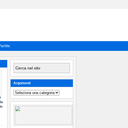
artite
Argomenti
Argomenti
e
la
is