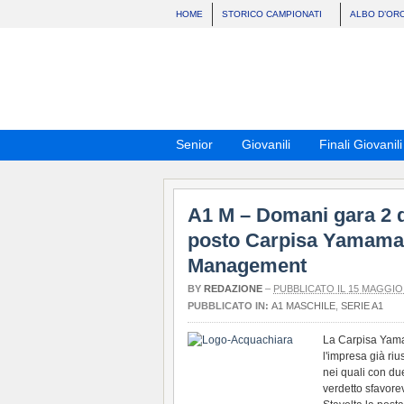
HOME
STORICO CAMPIONATI
ALBO D’OR
Senior
Giovanili
Finali Giovanili
A1 M – Domani gara 2 del
posto Carpisa Yamama
Management
BY
REDAZIONE
–
PUBBLICATO IL 15 MAGGIO
PUBBLICATO IN:
A1 MASCHILE
,
SERIE A1
La Carpisa Yama
l'impresa già rius
nei quali con due
verdetto sfavorev