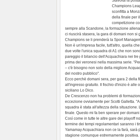
Stavolta la posta
Champions Leag
sconfitta a Mon
della finale per i
competizione con
sempre alla Scandone, la formazione allena
ci riuscirà stasera, la gara di domani non si
Champions se li prenderà la Sport Manage
Non è un'impresa facile, tutt'altro, quella c
due volte l'unica squadra di A1 che non sono 
pareggio il bilancio dell'Acquachiara nei tre 
prima dei veronesi nella massima serie. "Per
– c'è bisogno non solo della migliore Acquac
del nostro pubblico".
Ecco perchè domani sera, per gara 2 della fin
all'ingresso gratuito. Il fischio d'inizio è alle 
siciliano Lo Dico.
De Crescenzo non ha problemi di formazione, po
eccezione ovviamente per Scotti Galletta. 
squadra è stata all'altezza della situazione. L
finale. Questo mi fa ben sperare per domani 
Così come in tutte le altre gare dei playoff no
termine dei tempi regolamentari saranno i tir
Yamamay Acquachiara non ce la farà, sarà per
stagione comunque estremamente positiva.