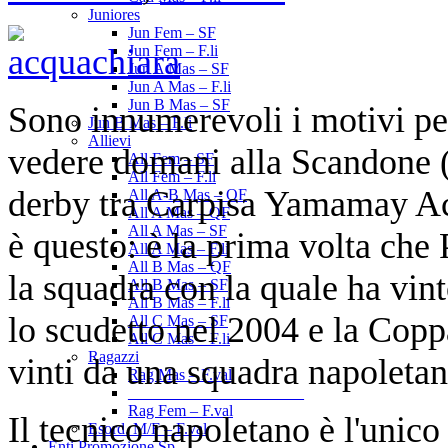
Juniores
Jun Fem – SF
Jun Fem – F.li
Jun A Mas – SF
Jun A Mas – F.li
Jun B Mas – SF
Sono innumerevoli i motivi pe
Jun B Mas – F.li
Allievi
vedere domani alla Scandone (or
All Fem – SF
All Fem – F.li
derby tra Carpisa Yamamay Acqu
All A-B Mas – OF
All A Mas – QF
All A Mas – SF
è questo: è la prima volta che
All A Mas – F.li
All B Mas – QF
la squadra con la quale ha vint
All B Mas – SF
All B Mas – F.li
lo scudetto nel 2004 e la Copp
All C Mas – SF
All C Mas – F.li
Ragazzi
vinti da una squadra napoletan
Rag Mas – F.val
______________________
Rag Fem – F.val
Il tecnico napoletano è l'unic
Esord. M/F – F.val
Enti Promozione Sp.