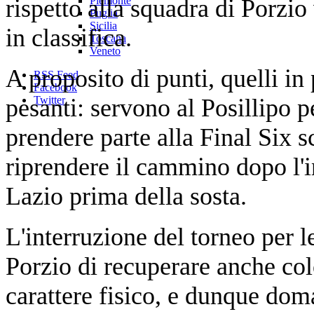
rispetto alla squadra di Porzi
Piemonte
Puglia
Sicilia
in classifica.
Toscana
Veneto
A proposito di punti, quelli i
RSS Feed
Facebook
pesanti: servono al Posillipo p
Twitter
prendere parte alla Final Six 
riprendere il cammino dopo l'i
Lazio prima della sosta.
L'interruzione del torneo per l
Porzio di recuperare anche co
carattere fisico, e dunque dom