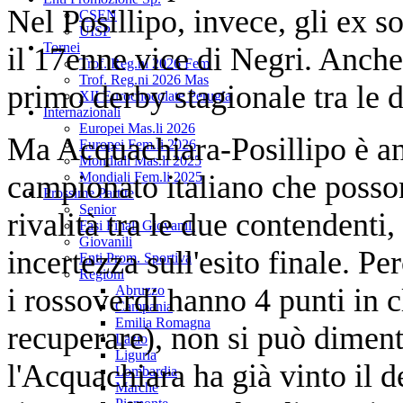
Nel Posillipo, invece, gli ex 
CSEN
UISP
Tornei
il 17enne vice di Negri. Anche
Trof. Reg.ni 2026 Fem
Trof. Reg.ni 2026 Mas
primo derby stagionale tra le 
XII Eurochocolate Perugia
Internazionali
Europei Mas.li 2026
Ma Acquachiara-Posillipo è an
Europei Fem.li 2026
Mondiali Mas.li 2025
campionato italiano che posson
Mondiali Fem.li 2025
Prossime Partite
Senior
rivalità tra le due contendent
Fasi Finali Giovanili
Giovanili
incertezza sull'esito finale. 
Enti Prom. Sportiva
Regioni
i rossoverdi hanno 4 punti in cl
Abruzzo
Campania
Emilia Romagna
recuperare), non si può dimen
Lazio
Liguria
l'Acquachiara ha già vinto il d
Lombardia
Marche