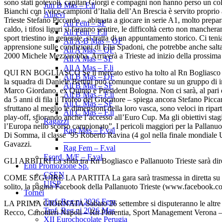
sono stati notevoli, capitan Giorgi e compagni non hanno perso un col
Jun B Mas – F.li
Bianchi con i vice-campioni d’Italia dell’An Brescia è servito proprio a
Allievi
Trieste Stefano Piccardo – abituata a giocare in serie A1, molto prepar
All Fem – SF
caldo, i tifosi liguri si faranno sentire, le difficoltà certo non mancher
All Fem – F.li
sport triestino in generale, si tratta di un appuntamento storico. Ci t
All A-B Mas – OF
apprensione sulle condizioni di Elia Spadoni, che potrebbe anche salta
All A Mas – QF
2000 Michele Mezzarobba. Arriverà a Trieste ad inizio della prossim
All A Mas – SF
All A Mas – F.li
QUI RN BOGLIASCO Se il mercato estivo ha tolto al Rn Bogliasco du
All B Mas – QF
la squadra di Daniele Bettini può comunque contare su un gruppo di invi
All B Mas – SF
Marco Giordano, ex Quinto e President Bologna. Non ci sarà, al pari d
All B Mas – F.li
da 5 anni di fila il Trofeo del Giocatore – spiega ancora Stefano Piccar
All C Mas – SF
sfruttano al meglio le dimensioni della loro vasca, sono veloci in ripart
All C Mas – F.li
play-off, sfiorando anche l’accesso all’Euro Cup. Ma gli obiettivi stag
Ragazzi
l’Europa nello scorso campionato”. I pericoli maggiori per la Pallanu
Rag Mas – F.val
Di Somma, il classe ’95 Roberto Ravina (4 gol nella finale mondiale U
______________________
Gavazzi.
Rag Fem – F.val
Esord. M/F – F.val
GLI ARBITRI La sfida tra Rn Bogliasco e Pallanuoto Trieste sarà diret
Enti Promozione Sp.
CSEN
COME SEGUIRE LA PARTITA La gara sarà trasmessa in diretta su Rai Spo
UISP
solito, la pagina Facebook della Pallanuoto Trieste (www.facebook.com/
Tornei
Trof. Reg.ni 2026 Fem
LA PRIMA GIORNATA Sabato 26 settembre si disputeranno le altre 6 p
Trof. Reg.ni 2026 Mas
Recco, Canottieri Napoli – Rn Florentia, Sport Management Verona 
XII Eurochocolate Perugia