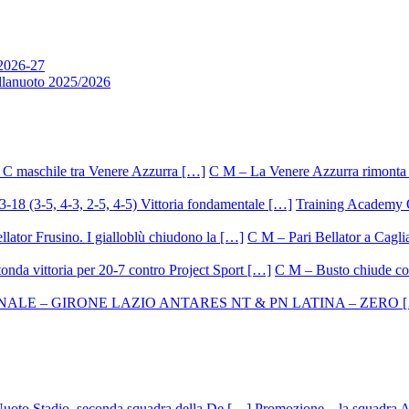
 2026-27
allanuoto 2025/2026
C M – La Venere Azzurra rimonta i
Training Academy O.
C M – Pari Bellator a Caglia
C M – Busto chiude con
Promozione – la squadra A