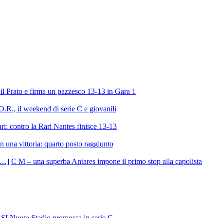
l Prato e firma un pazzesco 13-13 in Gara 1
R., il weekend di serie C e giovanili
ri: contro la Rari Nantes finisce 13-13
 una vittoria: quarto posto raggiunto
C M – una superba Antares impone il primo stop alla capolista
SI Nuoto Stadio promossa in serie C