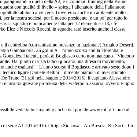
o paragonabili a quelli della A2, e il common-training della Bruno
quadra con qualità di livello – spiega l’allenatore della Pallanuoto
e soprattutto abituati a vincere. Troveremo anche un ambiente molto
 per la nostra società, per il nostro presidente, e un po’ per tutto lo
ste: la squadra è praticamente fatta per 12 elementi su 13, c’è
rko Elez e Niccolò Rocchi, in squadra sarà inserito anche il classe
 centroboa (con tantissime presenze in nazionale) Arnaldo Deserti,
i Fabio Gambacorta, 26 gol in A1 l’anno scorso con la Florentia, e
s Gonzales. I talenti, però, al Bogliasco certo non mancano. “Vincono
ovanile. Dal punto di vista tattico giocano una difesa di movimento,
anno anche esaltarsi”. L’anno scorso il Bogliasco è arrivato sesto dopo i
il tecnico ligure Daniele Bettini – dimentichiamoci di aver sfiorato
w De Trane (31 gol nella stagione 2014/2015), il capitano Alessandro
di e un'altra giovane promessa della waterpolo azzurra, ovvero Filippo
ssibile vederla in streaming anche dal portale www.rai.tv. Come al
di serie A1 2015/2016: Ortigia Siracusa – An Brescia, Rn Sori – Pro