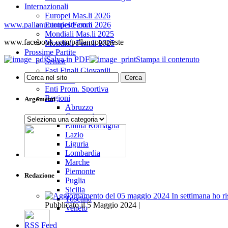
Internazionali
Europei Mas.li 2026
www.pallanuototrieste.com
Europei Fem.li 2026
Mondiali Mas.li 2025
www.facebook.com/pallanuototrieste
Mondiali Fem.li 2025
Prossime Partite
Salva in PDF
Stampa il contenuto
Senior
Fasi Finali Giovanili
Giovanili
Enti Prom. Sportiva
Regioni
Argomenti
Abruzzo
Campania
Argomenti
Emilia Romagna
Lazio
Liguria
Lombardia
Marche
Piemonte
Redazione
Puglia
Sicilia
Toscana
Pubblicato il 5 Maggio 2024 |
Veneto
RSS Feed