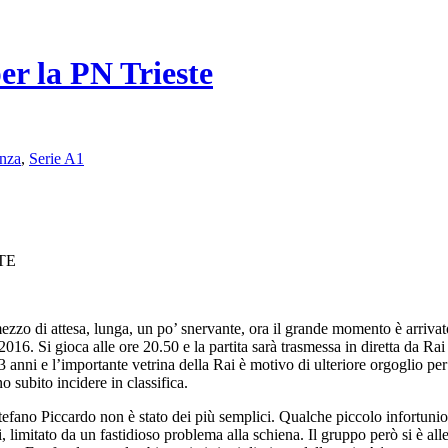
er la PN Trieste
nza
,
Serie A1
TE
 mezzo di attesa, lunga, un po’ snervante, ora il grande momento è arriva
16. Si gioca alle ore 20.50 e la partita sarà trasmessa in diretta da Rai
nni e l’importante vetrina della Rai è motivo di ulteriore orgoglio per 
o subito incidere in classifica.
iccardo non è stato dei più semplici. Qualche piccolo infortunio, ve
 limitato da un fastidioso problema alla schiena. Il gruppo però si è allen