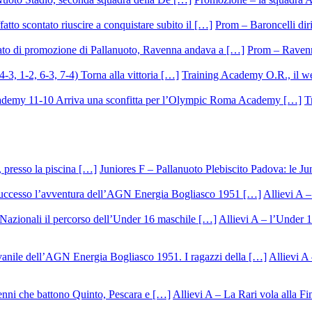
Prom – Baroncelli dirig
Prom – Ravenna
Training Academy O.R., il we
T
Juniores F – Pallanuoto Plebiscito Padova: le Ju
Allievi A –
Allievi A – l’Under 1
Allievi A 
Allievi A – La Rari vola alla Fi