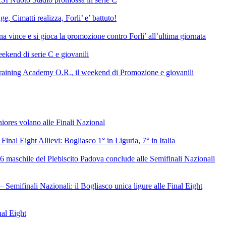
e, Cimatti realizza, Forli’ e’ battuto!
 vince e si gioca la promozione contro Forli’ all’ultima giornata
ekend di serie C e giovanili
raining Academy O.R., il weekend di Promozione e giovanili
niores volano alle Finali Nazional
 Final Eight Allievi: Bogliasco 1° in Liguria, 7° in Italia
6 maschile del Plebiscito Padova conclude alle Semifinali Nazionali
– Semifinali Nazionali: il Bogliasco unica ligure alle Final Eight
nal Eight