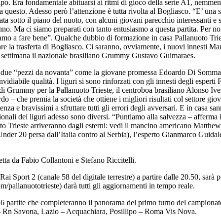
po. Era fondamentale abituarsi ai ritmi di gioco della serie A1, nemmen
 questo. Adesso però l’attenzione è tutta rivolta al Bogliasco. “E’ una s
ata sotto il piano del nuoto, con alcuni giovani parecchio interessanti 
anno. Ma ci siamo preparati con tanto entusiasmo a questa partita. Per noi,
eniamo a fare bene”. Qualche dubbio di formazione in casa Pallanuoto Trie
re la trasferta di Bogliasco. Ci saranno, ovviamente, i nuovi innesti Ma
a settimana il nazionale brasiliano Grummy Gustavo Guimaraes.
e “pezzi da novanta” come la giovane promessa Edoardo Di Somma e il
diabile qualità. I liguri si sono rinforzati con gli innesti degli espert
i Grummy per la Pallanuoto Trieste, il centroboa brasiliano Alonso Ive
do – che premia la società che ottiene i migliori risultati col settore gi
enza e bravissimi a sfruttare tutti gli errori degli avversari. E in casa s
ionali dei liguri adesso sono diversi. “Puntiamo alla salvezza – afferma 
oto Trieste arriveranno dagli esterni: vedi il mancino americano Matthe
nder 20 persa dall’Italia contro al Serbia), l’esperto Gianmarco Guidal
ta da Fabio Collantoni e Stefano Riccitelli.
rt 2 (canale 58 del digitale terrestre) a partire dalle 20.50, sarà po
pallanuototrieste) darà tutti gli aggiornamenti in tempo reale.
artite che completeranno il panorama del primo turno del campionato 
– Rn Savona, Lazio – Acquachiara, Posillipo – Roma Vis Nova.