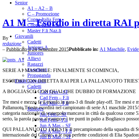
Senior
A1 – A2 – B
C – Promozione
Coppa Italia Fem.
A1 M – Esordio in diretta RAI p
Coppa Italia Mas.
Master F.li Naz.li
Giovanili
By
Cadetti
redazione
Juniores A
–
Pubblicato il 24 Settembre 2015
Pubblicato in:
A1 Maschile
,
Evide
Juniores
Allievi
Ragazzi
Esordienti
SERIE A1 MASCHILE: FINALMENTE SI COMINCIA,
Propaganda
ESORDIO CON DIRETTA RAI PER LA PALLANUOTO TRIES
Finali Giovanili
Cadetti
A BOGLIASCO CON QUALCHE DUBBIO DI FORMAZIONE
Cad Fem – SF
Cad Fem – F.li
Tre mesi e mezzo fa il trionfo in gara-3 di finale play-off. Tre mesi e
Cad Mas – F.li
Pallanuoto Trieste esordirà nel campionato di serie A1 maschile 2015/20
Juniores
categoria nazionale di waterpolo mancava in città da qualcosa come 53 a
Jun Fem – SF
serio, la parola passa al campo e i tre punti in palio a Bogliasco posson
Jun Fem – F.li
Jun A Mas – SF
QUI PALLANUOTO TRIESTE Il precampionato della squadra di Stefano P
Jun A Mas – F.li
internazionale del Cilento, o le non perfette condizioni di Elia Spadoni,
Jun B Mas – SF