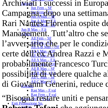
Archiviati i successi in Europ
Juniores
Jun Fem – SF
Campagna, dopo una settimana 
Jun Fem – F.li
Jun A Mas – SF
Rari Nantes Florentia ospite d
Jun A Mas – F.li
Jun B Mas – SF
Jun B Mas – F.li
Management. Tutt’altro che semp
Allievi
All Fem – SF
l’avversario che per le condizi
All Fem – F.li
All A-B Mas – OF
certe dell’ex Andrea Razzi e 
All A Mas – QF
All A Mas – SF
All A Mas – F.li
probabilmente Francesco Turch
All B Mas – QF
All B Mas – SF
possibilità di vedere qualche a
All B Mas – F.li
All C Mas – SF
di Giovanni Generini, reduce d
All C Mas – F.li
Ragazzi
Rag Mas – F.val
Rag Fem – F.val
“Bisogna restare uniti e pensar
Esord. M/F – F.val
Enti Promozione Sp.
Roberto Tofani
che aggiunge:
CSEN