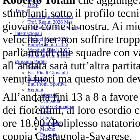
UISP
stimolanti sotto il profilo tecn
Tornei
Trof. Reg.ni 2026 Fem
Trof. Reg.ni 2026 Mas
giovane come la nostra. Ai mie
XII Eurochocolate Perugia
Internazionali
velocità, per non soffrire trop
Europei Mas.li 2026
Europei Fem.li 2026
parliamo di due squadre con va
Mondiali Mas.li 2025
Mondiali Fem.li 2025
Prossime Partite
all’andata sarà tutt’altra partit
Senior
Fasi Finali Giovanili
venuti fuori ma questo non dev
Giovanili
Enti Prom. Sportiva
Regioni
All’andata finì 13 a 8 a favor
Abruzzo
Campania
dei fiorentini, al loro esordio 
Emilia Romagna
Lazio
Liguria
ore 18.00 (Poliplesso natatorio
Lombardia
Marche
coppia Castagnola-Savarese.
Piemonte