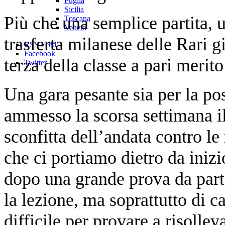
Puglia
Sicilia
Più che una semplice partita, u
Toscana
Veneto
trasferta milanese delle Rari g
RSS Feed
Facebook
terza della classe a pari merito
Twitter
Una gara pesante sia per la po
ammesso la scorsa settimana il
sconfitta dell’andata contro l
che ci portiamo dietro da inizi
dopo una grande prova da part
la lezione, ma soprattutto di c
difficile per provare a risollev